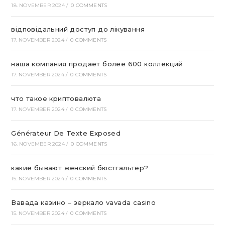
18. NOVEMBER 2024
/
0 COMMENTS
відповідальний доступ до лікування
17. NOVEMBER 2024
/
0 COMMENTS
наша компания продает более 600 коллекций
17. NOVEMBER 2024
/
0 COMMENTS
что такое криптовалюта
17. NOVEMBER 2024
/
0 COMMENTS
Générateur De Texte Exposed
16. NOVEMBER 2024
/
0 COMMENTS
какие бывают женский бюстгальтер?
15. NOVEMBER 2024
/
0 COMMENTS
Вавада казино – зеркало vavada casino
15. NOVEMBER 2024
/
0 COMMENTS