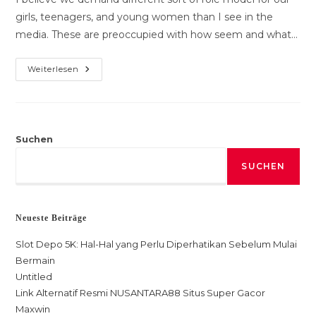
girls, teenagers, and young women than I see in the
media. These are preoccupied with how seem and what…
Top
Weiterlesen
Credit
Lines
For
Pupils
With
Little
Credit
Suchen
History
SUCHEN
Neueste Beiträge
Slot Depo 5K: Hal-Hal yang Perlu Diperhatikan Sebelum Mulai
Bermain
Untitled
Link Alternatif Resmi NUSANTARA88 Situs Super Gacor
Maxwin