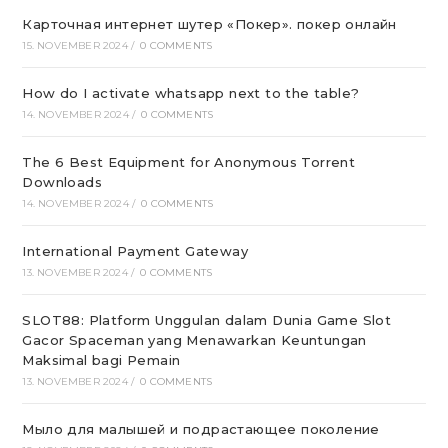
Карточная интернет шутер «Покер». покер онлайн
15. NOVEMBER 2024
/
0 COMMENTS
How do I activate whatsapp next to the table?
14. NOVEMBER 2024
/
0 COMMENTS
The 6 Best Equipment for Anonymous Torrent
Downloads
14. NOVEMBER 2024
/
0 COMMENTS
International Payment Gateway
13. NOVEMBER 2024
/
0 COMMENTS
SLOT88: Platform Unggulan dalam Dunia Game Slot
Gacor Spaceman yang Menawarkan Keuntungan
Maksimal bagi Pemain
13. NOVEMBER 2024
/
0 COMMENTS
Мыло для малышей и подрастающее поколение