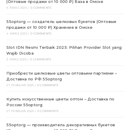
(Оптовые продажи от 10 000 ₽) База в Омске
4. MÄRZ 2025
/
0 COMMENTS
55optorg — создатель шелковых букетов (Оптовые
продажи от 10 000 ₽) Хранение в Омске
4. MÄRZ 2025
/
0 COMMENTS
Slot IDN Resmi Terbaik 2025: Pilihan Provider Slot yang
Wajib Dicoba
3. MÄRZ 2025
/
0 COMMENTS
Приобрести шелковые цветы оптовыми партиями –
Доставка по РФ 55optorg
27. FEBRUAR 2025
/
0 COMMENTS
Купить искусственные цветы оптом – Доставка по
России 55optorg
27. FEBRUAR 2025
/
0 COMMENTS
55optorg — производитель декоративных букетов