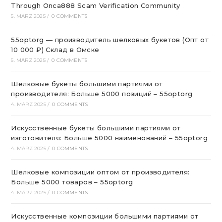
Through Onca888 Scam Verification Community
5. MÄRZ 2025
/
0 COMMENTS
55optorg — производитель шелковых букетов (Опт от
10 000 ₽) Склад в Омске
5. MÄRZ 2025
/
0 COMMENTS
Шелковые букеты большими партиями от
производителя: Больше 5000 позиций – 55optorg
4. MÄRZ 2025
/
0 COMMENTS
Искусственные букеты большими партиями от
изготовителя: Больше 5000 наименований – 55optorg
4. MÄRZ 2025
/
0 COMMENTS
Шелковые композиции оптом от производителя:
Больше 5000 товаров – 55optorg
4. MÄRZ 2025
/
0 COMMENTS
Искусственные композиции большими партиями от