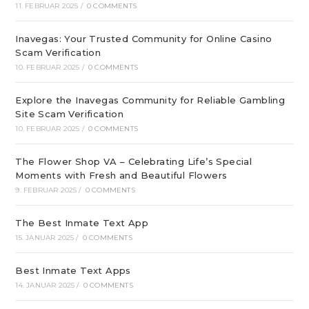
11. FEBRUAR 2025
/
0 COMMENTS
Inavegas: Your Trusted Community for Online Casino
Scam Verification
10. FEBRUAR 2025
/
0 COMMENTS
Explore the Inavegas Community for Reliable Gambling
Site Scam Verification
10. FEBRUAR 2025
/
0 COMMENTS
The Flower Shop VA – Celebrating Life’s Special
Moments with Fresh and Beautiful Flowers
9. FEBRUAR 2025
/
0 COMMENTS
The Best Inmate Text App
15. JANUAR 2025
/
0 COMMENTS
Best Inmate Text Apps
14. JANUAR 2025
/
0 COMMENTS