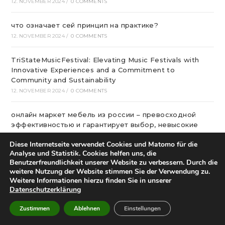
12. NOVEMBER 2024
/
0 COMMENTS
что означает сей принцип на практике?
12. NOVEMBER 2024
/
0 COMMENTS
TriStateMusicFestival: Elevating Music Festivals with
Innovative Experiences and a Commitment to
Community and Sustainability
12. NOVEMBER 2024
/
0 COMMENTS
онлайн маркет мебель из россии – превосходной
эффективностью и гарантирует выбор, невысокие
цены
Diese Internetseite verwendet Cookies und Matomo für die
11. NOVEMBER 2024
/
0 COMMENTS
Analyse und Statistik. Cookies helfen uns, die
Benutzerfreundlichkeit unserer Website zu verbessern. Durch die
The Tried and True Method for Brain Club In Step-by-
weitere Nutzung der Website stimmen Sie der Verwendung zu.
step Detail
Weitere Informationen hierzu finden Sie in unserer
Datenschutzerklärung
11. NOVEMBER 2024
/
0 COMMENTS
Zustimmen
Ablehnen
Einstellungen
pc или Самсунг?
8. NOVEMBER 2024
/
0 COMMENTS