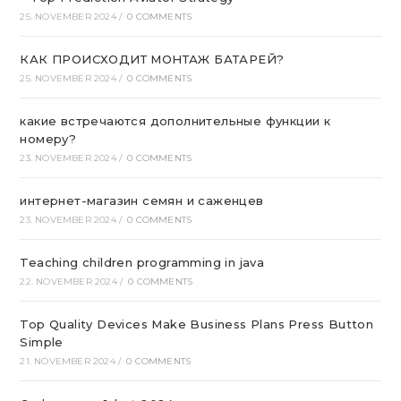
25. NOVEMBER 2024
/
0 COMMENTS
КАК ПРОИСХОДИТ МОНТАЖ БАТАРЕЙ?
25. NOVEMBER 2024
/
0 COMMENTS
какие встречаются дополнительные функции к
номеру?
23. NOVEMBER 2024
/
0 COMMENTS
интернет-магазин семян и саженцев
23. NOVEMBER 2024
/
0 COMMENTS
Teaching children programming in java
22. NOVEMBER 2024
/
0 COMMENTS
Top Quality Devices Make Business Plans Press Button
Simple
21. NOVEMBER 2024
/
0 COMMENTS