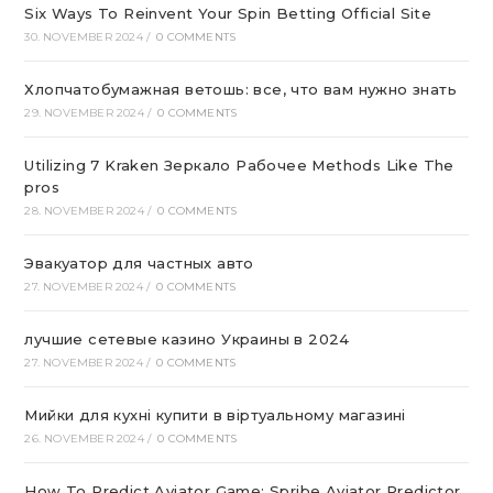
Six Ways To Reinvent Your Spin Betting Official Site
30. NOVEMBER 2024
/
0 COMMENTS
Хлопчатобумажная ветошь: все, что вам нужно знать
29. NOVEMBER 2024
/
0 COMMENTS
Utilizing 7 Kraken Зеркало Рабочее Methods Like The
pros
28. NOVEMBER 2024
/
0 COMMENTS
Эвакуатор для частных авто
27. NOVEMBER 2024
/
0 COMMENTS
лучшие сетевые казино Украины в 2024
27. NOVEMBER 2024
/
0 COMMENTS
Мийки для кухні купити в віртуальному магазині
26. NOVEMBER 2024
/
0 COMMENTS
How To Predict Aviator Game: Spribe Aviator Predictor