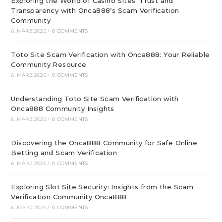
Exploring the World of Casino Sites: Trust and
Transparency with Onca888’s Scam Verification
Community
6. MÄRZ 2025
/
0 COMMENTS
Toto Site Scam Verification with Onca888: Your Reliable
Community Resource
6. MÄRZ 2025
/
0 COMMENTS
Understanding Toto Site Scam Verification with
Onca888 Community Insights
6. MÄRZ 2025
/
0 COMMENTS
Discovering the Onca888 Community for Safe Online
Betting and Scam Verification
6. MÄRZ 2025
/
0 COMMENTS
Exploring Slot Site Security: Insights from the Scam
Verification Community Onca888
6. MÄRZ 2025
/
0 COMMENTS