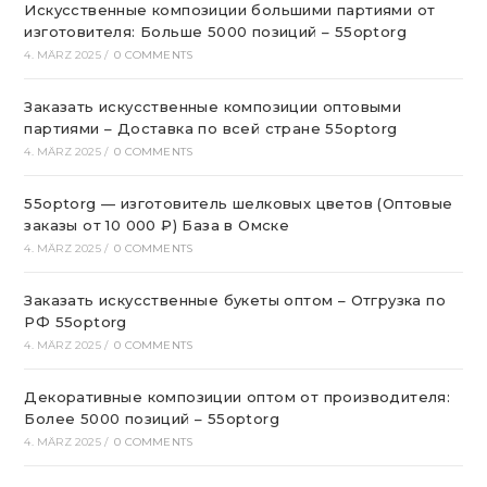
Искусственные композиции большими партиями от
изготовителя: Больше 5000 позиций – 55optorg
4. MÄRZ 2025
/
0 COMMENTS
Заказать искусственные композиции оптовыми
партиями – Доставка по всей стране 55optorg
4. MÄRZ 2025
/
0 COMMENTS
55optorg — изготовитель шелковых цветов (Оптовые
заказы от 10 000 ₽) База в Омске
4. MÄRZ 2025
/
0 COMMENTS
Заказать искусственные букеты оптом – Отгрузка по
РФ 55optorg
4. MÄRZ 2025
/
0 COMMENTS
Декоративные композиции оптом от производителя:
Более 5000 позиций – 55optorg
4. MÄRZ 2025
/
0 COMMENTS