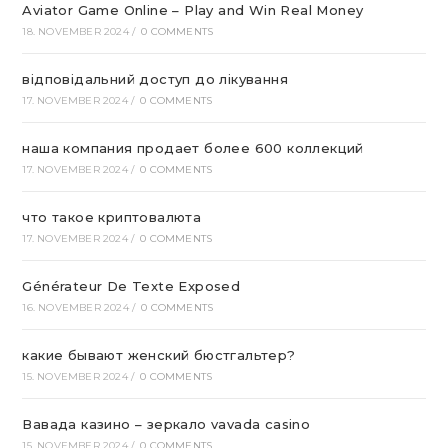
Aviator Game Online – Play and Win Real Money
18. NOVEMBER 2024
/
0 COMMENTS
відповідальний доступ до лікування
17. NOVEMBER 2024
/
0 COMMENTS
наша компания продает более 600 коллекций
17. NOVEMBER 2024
/
0 COMMENTS
что такое криптовалюта
17. NOVEMBER 2024
/
0 COMMENTS
Générateur De Texte Exposed
16. NOVEMBER 2024
/
0 COMMENTS
какие бывают женский бюстгальтер?
15. NOVEMBER 2024
/
0 COMMENTS
Вавада казино – зеркало vavada casino
15. NOVEMBER 2024
/
0 COMMENTS