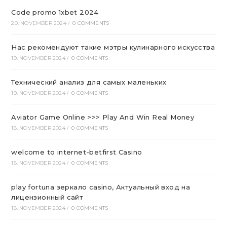
Code promo 1xbet 2024
20. NOVEMBER 2024
/
0 COMMENTS
Нас рекомендуют такие мэтры кулинарного искусства
19. NOVEMBER 2024
/
0 COMMENTS
Технический анализ для самых маленьких
19. NOVEMBER 2024
/
0 COMMENTS
Aviator Game Online >>> Play And Win Real Money
18. NOVEMBER 2024
/
0 COMMENTS
welcome to internet-betfirst Casino
18. NOVEMBER 2024
/
0 COMMENTS
play fortuna зеркало casino, Актуальный вход на
лицензионный сайт
18. NOVEMBER 2024
/
0 COMMENTS