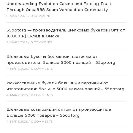
Understanding Evolution Casino and Finding Trust
Through Onca888 Scam Verification Community
5. MÄRZ 2025
/
0 COMMENTS
55optorg — производитель шелковых букетов (Опт от
10 000 ₽) Склад в Омске
5. MÄRZ 2025
/
0 COMMENTS
Шелковые букеты большими партиями от
производителя: Больше 5000 позиций – 55optorg
4. MÄRZ 2025
/
0 COMMENTS
Искусственные букеты большими партиями от
изготовителя: Больше 5000 наименований – 55optorg
4. MÄRZ 2025
/
0 COMMENTS
Шелковые композиции оптом от производителя:
Больше 5000 товаров – 55optorg
4. MÄRZ 2025
/
0 COMMENTS