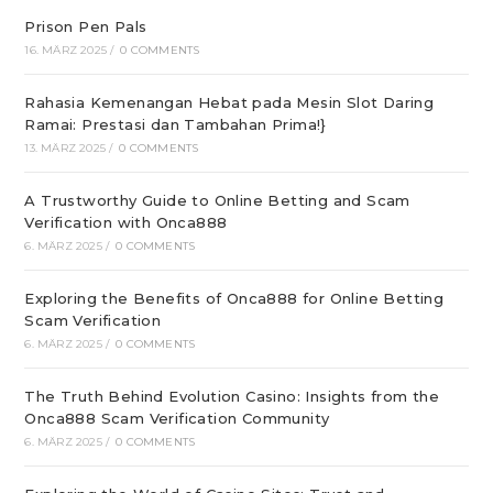
Prison Pen Pals
16. MÄRZ 2025
/
0 COMMENTS
Rahasia Kemenangan Hebat pada Mesin Slot Daring
Ramai: Prestasi dan Tambahan Prima!}
13. MÄRZ 2025
/
0 COMMENTS
A Trustworthy Guide to Online Betting and Scam
Verification with Onca888
6. MÄRZ 2025
/
0 COMMENTS
Exploring the Benefits of Onca888 for Online Betting
Scam Verification
6. MÄRZ 2025
/
0 COMMENTS
The Truth Behind Evolution Casino: Insights from the
Onca888 Scam Verification Community
6. MÄRZ 2025
/
0 COMMENTS