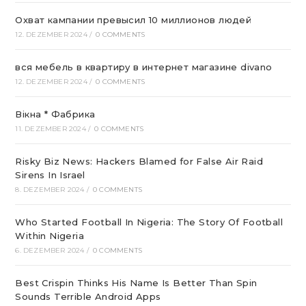
Охват кампании превысил 10 миллионов людей
12. DEZEMBER 2024
/
0 COMMENTS
вся мебель в квартиру в интернет магазине divano
12. DEZEMBER 2024
/
0 COMMENTS
Вікна * Фабрика
11. DEZEMBER 2024
/
0 COMMENTS
Risky Biz News: Hackers Blamed for False Air Raid
Sirens In Israel
8. DEZEMBER 2024
/
0 COMMENTS
Who Started Football In Nigeria: The Story Of Football
Within Nigeria
6. DEZEMBER 2024
/
0 COMMENTS
Best Crispin Thinks His Name Is Better Than Spin
Sounds Terrible Android Apps