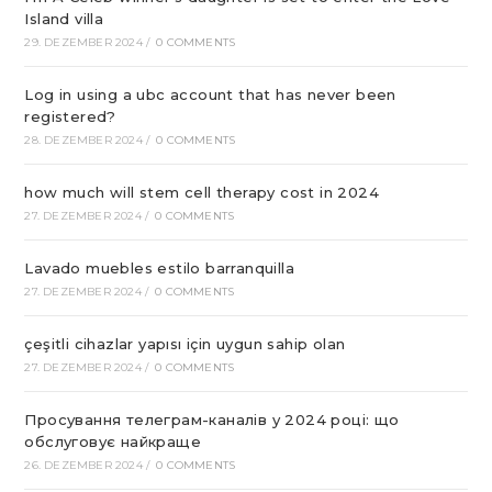
Island villa
29. DEZEMBER 2024
/
0 COMMENTS
Log in using a ubc account that has never been
registered?
28. DEZEMBER 2024
/
0 COMMENTS
how much will stem cell therapy cost in 2024
27. DEZEMBER 2024
/
0 COMMENTS
Lavado muebles estilo barranquilla
27. DEZEMBER 2024
/
0 COMMENTS
çeşitli cihazlar yapısı için uygun sahip olan
27. DEZEMBER 2024
/
0 COMMENTS
Просування телеграм-каналів у 2024 році: що
обслуговує найкраще
26. DEZEMBER 2024
/
0 COMMENTS