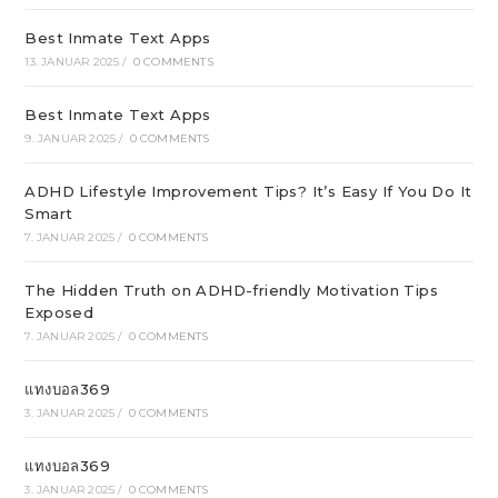
Best Inmate Text Apps
13. JANUAR 2025
/
0 COMMENTS
Best Inmate Text Apps
9. JANUAR 2025
/
0 COMMENTS
ADHD Lifestyle Improvement Tips? It’s Easy If You Do It
Smart
7. JANUAR 2025
/
0 COMMENTS
The Hidden Truth on ADHD-friendly Motivation Tips
Exposed
7. JANUAR 2025
/
0 COMMENTS
แทงบอล369
3. JANUAR 2025
/
0 COMMENTS
แทงบอล369
3. JANUAR 2025
/
0 COMMENTS