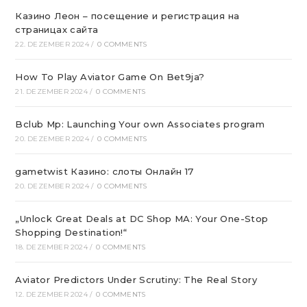
Казино Леон – посещение и регистрация на
страницах сайта
22. DEZEMBER 2024
/
0 COMMENTS
How To Play Aviator Game On Bet9ja?
21. DEZEMBER 2024
/
0 COMMENTS
Bclub Mp: Launching Your own Associates program
20. DEZEMBER 2024
/
0 COMMENTS
gametwist Казино: слоты Онлай‪н‬ 17
20. DEZEMBER 2024
/
0 COMMENTS
„Unlock Great Deals at DC Shop MA: Your One-Stop
Shopping Destination!“
18. DEZEMBER 2024
/
0 COMMENTS
Aviator Predictors Under Scrutiny: The Real Story
12. DEZEMBER 2024
/
0 COMMENTS