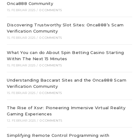
Onca888 Community
15. FEBRUAR 2025
/
0 COMMENTS
Discovering Trustworthy Slot Sites: Onca888’s Scam
Verification Community
15. FEBRUAR 2025
/
0 COMMENTS
What You can do About Spin Betting Casino Starting
Within The Next 15 Minutes
15. FEBRUAR 2025
/
0 COMMENTS
Understanding Baccarat Sites and the Onca888 Scam
Verification Community
15. FEBRUAR 2025
/
0 COMMENTS
The Rise of Xsvr: Pioneering Immersive Virtual Reality
Gaming Experiences
12. FEBRUAR 2025
/
0 COMMENTS
Simplifying Remote Control Programming with