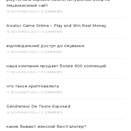
лицензионный сайт
18. NOVEMBER 2024
/
0 COMMENTS
Aviator Game Online – Play and Win Real Money
18. NOVEMBER 2024
/
0 COMMENTS
відповідальний доступ до лікування
17. NOVEMBER 2024
/
0 COMMENTS
наша компания продает более 600 коллекций
17. NOVEMBER 2024
/
0 COMMENTS
что такое криптовалюта
17. NOVEMBER 2024
/
0 COMMENTS
Générateur De Texte Exposed
16. NOVEMBER 2024
/
0 COMMENTS
какие бывают женский бюстгальтер?