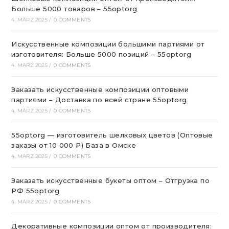
Больше 5000 товаров – 55optorg
4. MÄRZ 2025
/
0 COMMENTS
Искусственные композиции большими партиями от
изготовителя: Больше 5000 позиций – 55optorg
4. MÄRZ 2025
/
0 COMMENTS
Заказать искусственные композиции оптовыми
партиями – Доставка по всей стране 55optorg
4. MÄRZ 2025
/
0 COMMENTS
55optorg — изготовитель шелковых цветов (Оптовые
заказы от 10 000 ₽) База в Омске
4. MÄRZ 2025
/
0 COMMENTS
Заказать искусственные букеты оптом – Отгрузка по
РФ 55optorg
4. MÄRZ 2025
/
0 COMMENTS
Декоративные композиции оптом от производителя: