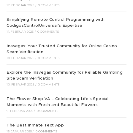
12. FEBRUAR 2025
/
0 COMMENTS
Simplifying Remote Control Programming with
CodigosControlUniversal’s Expertise
11. FEBRUAR 2025
/
0 COMMENTS
Inavegas: Your Trusted Community for Online Casino
Scam Verification
10. FEBRUAR 2025
/
0 COMMENTS
Explore the Inavegas Community for Reliable Gambling
Site Scam Verification
10. FEBRUAR 2025
/
0 COMMENTS
The Flower Shop VA – Celebrating Life’s Special
Moments with Fresh and Beautiful Flowers
9. FEBRUAR 2025
/
0 COMMENTS
The Best Inmate Text App
15. JANUAR 2025
/
0 COMMENTS