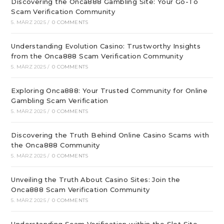
Discovering the Onca888 Gambling Site: Your Go-To
Scam Verification Community
5. MÄRZ 2025
/
0 COMMENTS
Understanding Evolution Casino: Trustworthy Insights
from the Onca888 Scam Verification Community
5. MÄRZ 2025
/
0 COMMENTS
Exploring Onca888: Your Trusted Community for Online
Gambling Scam Verification
5. MÄRZ 2025
/
0 COMMENTS
Discovering the Truth Behind Online Casino Scams with
the Onca888 Community
5. MÄRZ 2025
/
0 COMMENTS
Unveiling the Truth About Casino Sites: Join the
Onca888 Scam Verification Community
5. MÄRZ 2025
/
0 COMMENTS