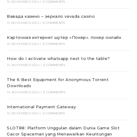
15. NOVEMBER 2024
/
0 COMMENTS
Вавада казино – зеркало vavada casino
15. NOVEMBER 2024
/
0 COMMENTS
Карточная интернет шутер «Покер». покер онлайн
15. NOVEMBER 2024
/
0 COMMENTS
How do I activate whatsapp next to the table?
14. NOVEMBER 2024
/
0 COMMENTS
The 6 Best Equipment for Anonymous Torrent
Downloads
14. NOVEMBER 2024
/
0 COMMENTS
International Payment Gateway
13. NOVEMBER 2024
/
0 COMMENTS
SLOT88: Platform Unggulan dalam Dunia Game Slot
Gacor Spaceman yang Menawarkan Keuntungan