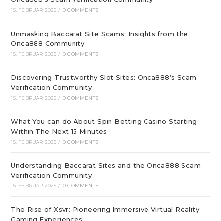
15. FEBRUAR 2025
/
0 COMMENTS
Unmasking Baccarat Site Scams: Insights from the
Onca888 Community
15. FEBRUAR 2025
/
0 COMMENTS
Discovering Trustworthy Slot Sites: Onca888’s Scam
Verification Community
15. FEBRUAR 2025
/
0 COMMENTS
What You can do About Spin Betting Casino Starting
Within The Next 15 Minutes
15. FEBRUAR 2025
/
0 COMMENTS
Understanding Baccarat Sites and the Onca888 Scam
Verification Community
15. FEBRUAR 2025
/
0 COMMENTS
The Rise of Xsvr: Pioneering Immersive Virtual Reality
Gaming Experiences