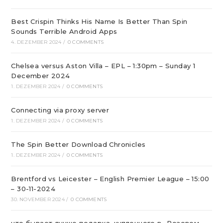
Best Crispin Thinks His Name Is Better Than Spin
Sounds Terrible Android Apps
4. DEZEMBER 2024
/
0 COMMENTS
Chelsea versus Aston Villa – EPL – 1:30pm – Sunday 1
December 2024
1. DEZEMBER 2024
/
0 COMMENTS
Connecting via proxy server
1. DEZEMBER 2024
/
0 COMMENTS
The Spin Better Download Chronicles
1. DEZEMBER 2024
/
0 COMMENTS
Brentford vs Leicester – English Premier League – 15:00
– 30-11-2024
30. NOVEMBER 2024
/
0 COMMENTS
что бывает лучше подарка, купленного в „Розовом