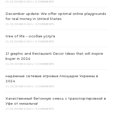
25. DEZEMBER 2024
/
0 COMMENTS
December update: We offer optimal online playgrounds
for real money in United States
25. DEZEMBER 2024
/
0 COMMENTS
tree of life – особая услуга
25. DEZEMBER 2024
/
0 COMMENTS
21 graphic and Restaurant Decor Ideas that will inspire
buyer in 2024
24. DEZEMBER 2024
/
0 COMMENTS
надежные сетевые игровые площадки Украины в
2024
24. DEZEMBER 2024
/
0 COMMENTS
Качественный бетонную смесь с транспортировкой в
Уфе от михалыча!
23. DEZEMBER 2024
/
0 COMMENTS