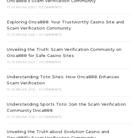
Onca888’s Scam Verification Community
15. FEBRUAR 2025
/
0 COMMENTS
Exploring Onca888: Your Trustworthy Casino Site and
Scam Verification Community
15. FEBRUAR 2025
/
0 COMMENTS
Unveiling the Truth: Scam Verification Community on
Onca888 for Safe Casino Sites
15. FEBRUAR 2025
/
0 COMMENTS
Understanding Toto Sites: How Onca888 Enhances
Scam Verification
15. FEBRUAR 2025
/
0 COMMENTS
Understanding Sports Toto: Join the Scam Verification
Community Onca888
15. FEBRUAR 2025
/
0 COMMENTS
Unveiling the Truth about Evolution Casino and
Onca888’s Scam Verification Community