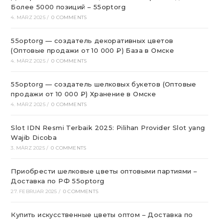
Более 5000 позиций – 55optorg
4. MÄRZ 2025
/
0 COMMENTS
55optorg — создатель декоративных цветов
(Оптовые продажи от 10 000 ₽) База в Омске
4. MÄRZ 2025
/
0 COMMENTS
55optorg — создатель шелковых букетов (Оптовые
продажи от 10 000 ₽) Хранение в Омске
4. MÄRZ 2025
/
0 COMMENTS
Slot IDN Resmi Terbaik 2025: Pilihan Provider Slot yang
Wajib Dicoba
3. MÄRZ 2025
/
0 COMMENTS
Приобрести шелковые цветы оптовыми партиями –
Доставка по РФ 55optorg
27. FEBRUAR 2025
/
0 COMMENTS
Купить искусственные цветы оптом – Доставка по