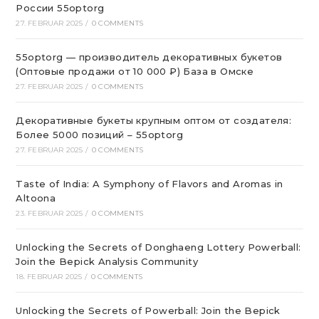
России 55optorg
27. FEBRUAR 2025
/
0 COMMENTS
55optorg — производитель декоративных букетов
(Оптовые продажи от 10 000 ₽) База в Омске
27. FEBRUAR 2025
/
0 COMMENTS
Декоративные букеты крупным оптом от создателя:
Более 5000 позиций – 55optorg
27. FEBRUAR 2025
/
0 COMMENTS
Taste of India: A Symphony of Flavors and Aromas in
Altoona
23. FEBRUAR 2025
/
0 COMMENTS
Unlocking the Secrets of Donghaeng Lottery Powerball:
Join the Bepick Analysis Community
18. FEBRUAR 2025
/
0 COMMENTS
Unlocking the Secrets of Powerball: Join the Bepick