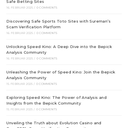
Safe Betting Sites
16. FEBRUAR 2025
/
0 COMMENTS
Discovering Safe Sports Toto Sites with Sureman’s
Scam Verification Platform
16. FEBRUAR 2025
/
0 COMMENTS
Unlocking Speed Kino: A Deep Dive into the Bepick
Analysis Community
16. FEBRUAR 2025
/
0 COMMENTS
Unleashing the Power of Speed Kino: Join the Bepick
Analysis Community
15. FEBRUAR 2025
/
0 COMMENTS
Exploring Speed Kino: The Power of Analysis and
Insights from the Bepick Community
15. FEBRUAR 2025
/
0 COMMENTS
Unveiling the Truth about Evolution Casino and