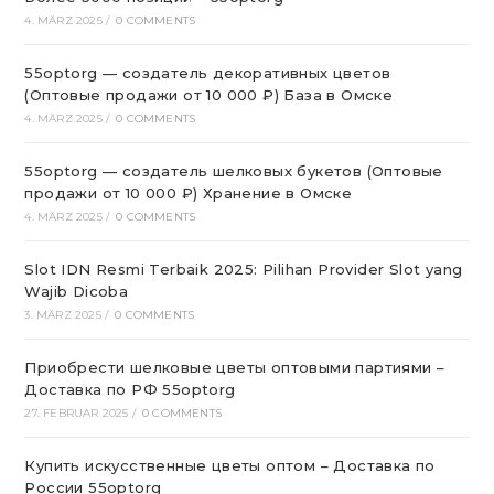
4. MÄRZ 2025
/
0 COMMENTS
55optorg — создатель декоративных цветов
(Оптовые продажи от 10 000 ₽) База в Омске
4. MÄRZ 2025
/
0 COMMENTS
55optorg — создатель шелковых букетов (Оптовые
продажи от 10 000 ₽) Хранение в Омске
4. MÄRZ 2025
/
0 COMMENTS
Slot IDN Resmi Terbaik 2025: Pilihan Provider Slot yang
Wajib Dicoba
3. MÄRZ 2025
/
0 COMMENTS
Приобрести шелковые цветы оптовыми партиями –
Доставка по РФ 55optorg
27. FEBRUAR 2025
/
0 COMMENTS
Купить искусственные цветы оптом – Доставка по
России 55optorg