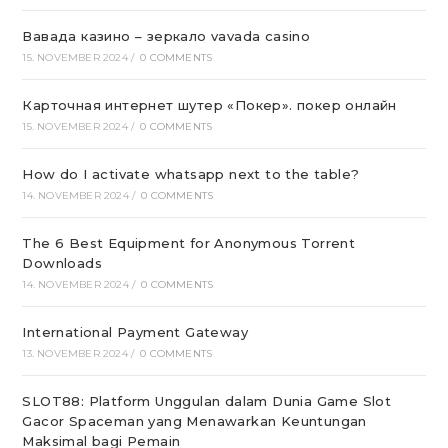
Вавада казино – зеркало vavada casino
15. NOVEMBER 2024
/
0 COMMENTS
Карточная интернет шутер «Покер». покер онлайн
15. NOVEMBER 2024
/
0 COMMENTS
How do I activate whatsapp next to the table?
14. NOVEMBER 2024
/
0 COMMENTS
The 6 Best Equipment for Anonymous Torrent
Downloads
14. NOVEMBER 2024
/
0 COMMENTS
International Payment Gateway
13. NOVEMBER 2024
/
0 COMMENTS
SLOT88: Platform Unggulan dalam Dunia Game Slot
Gacor Spaceman yang Menawarkan Keuntungan
Maksimal bagi Pemain