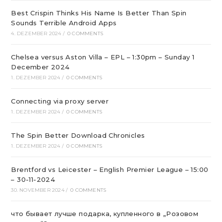
Best Crispin Thinks His Name Is Better Than Spin
Sounds Terrible Android Apps
4. DEZEMBER 2024
/
0 COMMENTS
Chelsea versus Aston Villa – EPL – 1:30pm – Sunday 1
December 2024
1. DEZEMBER 2024
/
0 COMMENTS
Connecting via proxy server
1. DEZEMBER 2024
/
0 COMMENTS
The Spin Better Download Chronicles
1. DEZEMBER 2024
/
0 COMMENTS
Brentford vs Leicester – English Premier League – 15:00
– 30-11-2024
30. NOVEMBER 2024
/
0 COMMENTS
что бывает лучше подарка, купленного в „Розовом