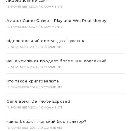
лицензионный сайт
18. NOVEMBER 2024
/
0 COMMENTS
Aviator Game Online – Play and Win Real Money
18. NOVEMBER 2024
/
0 COMMENTS
відповідальний доступ до лікування
17. NOVEMBER 2024
/
0 COMMENTS
наша компания продает более 600 коллекций
17. NOVEMBER 2024
/
0 COMMENTS
что такое криптовалюта
17. NOVEMBER 2024
/
0 COMMENTS
Générateur De Texte Exposed
16. NOVEMBER 2024
/
0 COMMENTS
какие бывают женский бюстгальтер?
15. NOVEMBER 2024
/
0 COMMENTS