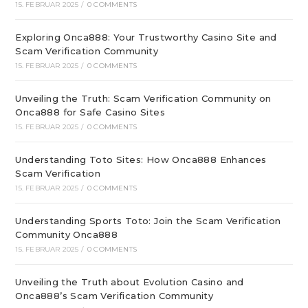
15. FEBRUAR 2025
/
0 COMMENTS
Exploring Onca888: Your Trustworthy Casino Site and
Scam Verification Community
15. FEBRUAR 2025
/
0 COMMENTS
Unveiling the Truth: Scam Verification Community on
Onca888 for Safe Casino Sites
15. FEBRUAR 2025
/
0 COMMENTS
Understanding Toto Sites: How Onca888 Enhances
Scam Verification
15. FEBRUAR 2025
/
0 COMMENTS
Understanding Sports Toto: Join the Scam Verification
Community Onca888
15. FEBRUAR 2025
/
0 COMMENTS
Unveiling the Truth about Evolution Casino and
Onca888’s Scam Verification Community