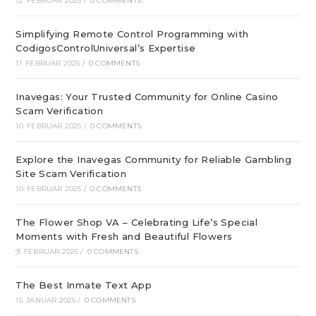
12. FEBRUAR 2025
/
0 COMMENTS
Simplifying Remote Control Programming with
CodigosControlUniversal’s Expertise
11. FEBRUAR 2025
/
0 COMMENTS
Inavegas: Your Trusted Community for Online Casino
Scam Verification
10. FEBRUAR 2025
/
0 COMMENTS
Explore the Inavegas Community for Reliable Gambling
Site Scam Verification
10. FEBRUAR 2025
/
0 COMMENTS
The Flower Shop VA – Celebrating Life’s Special
Moments with Fresh and Beautiful Flowers
9. FEBRUAR 2025
/
0 COMMENTS
The Best Inmate Text App
15. JANUAR 2025
/
0 COMMENTS