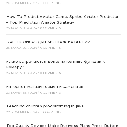
26. NOVEMBER 2024
/
0 COMMENTS
How To Predict Aviator Game: Spribe Aviator Predictor
– Top Prediction Aviator Strategy
25. NOVEMBER 2024
/
0 COMMENTS
КАК ПРОИСХОДИТ МОНТАЖ БАТАРЕЙ?
25. NOVEMBER 2024
/
0 COMMENTS
какие встречаются дополнительные функции к
номеру?
23. NOVEMBER 2024
/
0 COMMENTS
интернет-магазин семян и саженцев
23. NOVEMBER 2024
/
0 COMMENTS
Teaching children programming in java
22. NOVEMBER 2024
/
0 COMMENTS
Top Quality Devices Make Business Plans Press Button