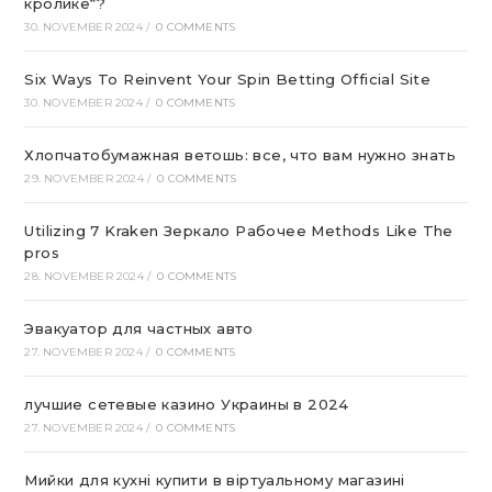
кролике“?
30. NOVEMBER 2024
/
0 COMMENTS
Six Ways To Reinvent Your Spin Betting Official Site
30. NOVEMBER 2024
/
0 COMMENTS
Хлопчатобумажная ветошь: все, что вам нужно знать
29. NOVEMBER 2024
/
0 COMMENTS
Utilizing 7 Kraken Зеркало Рабочее Methods Like The
pros
28. NOVEMBER 2024
/
0 COMMENTS
Эвакуатор для частных авто
27. NOVEMBER 2024
/
0 COMMENTS
лучшие сетевые казино Украины в 2024
27. NOVEMBER 2024
/
0 COMMENTS
Мийки для кухні купити в віртуальному магазині