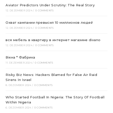
Aviator Predictors Under Scrutiny: The Real Story
12. DEZEMBER 2024
/
0 COMMENTS
Охват кампании превысил 10 миллионов людей
12. DEZEMBER 2024
/
0 COMMENTS
вся мебель в квартиру в интернет магазине divano
12. DEZEMBER 2024
/
0 COMMENTS
Вікна * Фабрика
11. DEZEMBER 2024
/
0 COMMENTS
Risky Biz News: Hackers Blamed for False Air Raid
Sirens In Israel
8. DEZEMBER 2024
/
0 COMMENTS
Who Started Football In Nigeria: The Story Of Football
Within Nigeria
6. DEZEMBER 2024
/
0 COMMENTS