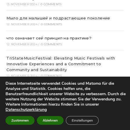
13. NOVEMBER 2024
/
0 COMMENTS
Мыло для малышей и подрастающее поколение
12. NOVEMBER 2024
/
0 COMMENTS
что означает сей принцип на практике?
12. NOVEMBER 2024
/
0 COMMENTS
TriStateMusicFestival: Elevating Music Festivals with
Innovative Experiences and a Commitment to
Community and Sustainability
12. NOVEMBER 2024
/
0 COMMENTS
Diese Internetseite verwendet Cookies und Matomo für die
Analyse und Statistik. Cookies helfen uns, die
онлайн маркет мебель из россии – превосходной
Benutzerfreundlichkeit unserer Website zu verbessern. Durch die
эффективностью и гарантирует выбор, невысокие
weitere Nutzung der Website stimmen Sie der Verwendung zu.
цены
Weitere Informationen hierzu finden Sie in unserer
11. NOVEMBER 2024
/
0 COMMENTS
Datenschutzerklärung
Zustimmen
Ablehnen
Einstellungen
The Tried and True Method for Brain Club In Step-by-
step Detail