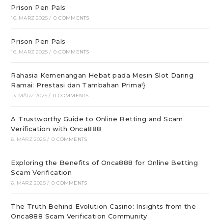
Prison Pen Pals
16. MÄRZ 2025
/
0 COMMENTS
Prison Pen Pals
16. MÄRZ 2025
/
0 COMMENTS
Rahasia Kemenangan Hebat pada Mesin Slot Daring
Ramai: Prestasi dan Tambahan Prima!}
13. MÄRZ 2025
/
0 COMMENTS
A Trustworthy Guide to Online Betting and Scam
Verification with Onca888
6. MÄRZ 2025
/
0 COMMENTS
Exploring the Benefits of Onca888 for Online Betting
Scam Verification
6. MÄRZ 2025
/
0 COMMENTS
The Truth Behind Evolution Casino: Insights from the
Onca888 Scam Verification Community