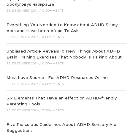
обслуговує найкраще
26. DEZEMBER 2024
/
0 COMMENTS
Everything You Needed to Know about ADHD Study
Aids and Have been Afraid To Ask
26. DEZEMBER 2024
/
0 COMMENTS
Unbiased Article Reveals 10 New Things About ADHD
Brain Training Exercises That Nobody Is Talking About
26. DEZEMBER 2024
/
0 COMMENTS
Must have Sources For ADHD Resources Online
26. DEZEMBER 2024
/
0 COMMENTS
Six Elements That Have an effect on ADHD-friendly
Parenting Tools
26. DEZEMBER 2024
/
0 COMMENTS
Five Ridiculous Guidelines About ADHD Sensory Aid
Suggestions