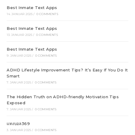
Best Inmate Text Apps
14. JANUAR 2025
/
0 COMMENTS
Best Inmate Text Apps
13. JANUAR 2025
/
0 COMMENTS
Best Inmate Text Apps
9. JANUAR 2025
/
0 COMMENTS
ADHD Lifestyle Improvement Tips? It’s Easy If You Do It
Smart
7. JANUAR 2025
/
0 COMMENTS
The Hidden Truth on ADHD-friendly Motivation Tips
Exposed
7. JANUAR 2025
/
0 COMMENTS
แทงบอล369
3. JANUAR 2025
/
0 COMMENTS