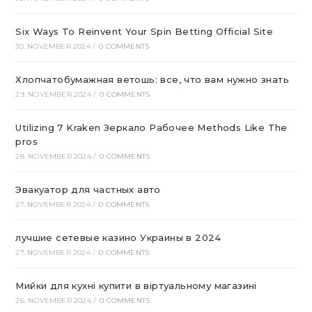
Six Ways To Reinvent Your Spin Betting Official Site
30. NOVEMBER 2024
/
0 COMMENTS
Хлопчатобумажная ветошь: все, что вам нужно знать
29. NOVEMBER 2024
/
0 COMMENTS
Utilizing 7 Kraken Зеркало Рабочее Methods Like The
pros
28. NOVEMBER 2024
/
0 COMMENTS
Эвакуатор для частных авто
27. NOVEMBER 2024
/
0 COMMENTS
лучшие сетевые казино Украины в 2024
27. NOVEMBER 2024
/
0 COMMENTS
Мийки для кухні купити в віртуальному магазині
26. NOVEMBER 2024
/
0 COMMENTS