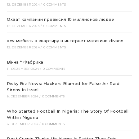
12. DEZEMBER 2024
/
0 COMMENTS
Охват кампании превысил 10 миллионов людей
12. DEZEMBER 2024
/
0 COMMENTS
вся мебель в квартиру в интернет магазине divano
12. DEZEMBER 2024
/
0 COMMENTS
Вікна * Фабрика
11. DEZEMBER 2024
/
0 COMMENTS
Risky Biz News: Hackers Blamed for False Air Raid
Sirens In Israel
8. DEZEMBER 2024
/
0 COMMENTS
Who Started Football In Nigeria: The Story Of Football
Within Nigeria
6. DEZEMBER 2024
/
0 COMMENTS
Best Crispin Thinks His Name Is Better Than Spin