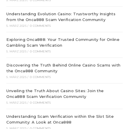
5. MÄRZ 2025
/
0 COMMENTS
Understanding Evolution Casino: Trustworthy Insights
from the Onca888 Scam Verification Community
5. MÄRZ 2025
/
0 COMMENTS
Exploring Onca888: Your Trusted Community for Online
Gambling Scam Verification
5. MÄRZ 2025
/
0 COMMENTS
Discovering the Truth Behind Online Casino Scams with
the Onca888 Community
5. MÄRZ 2025
/
0 COMMENTS
Unveiling the Truth About Casino Sites: Join the
Onca888 Scam Verification Community
5. MÄRZ 2025
/
0 COMMENTS
Understanding Scam Verification within the Slot Site
Community: A Look at Onca888
5. MÄRZ 2025
/
0 COMMENTS