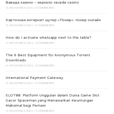
Вавада казино – зеркало vavada casino
15. NOVEMBER 2024
/
0 COMMENTS
Карточная интернет шутер «Покер». покер онлайн
15. NOVEMBER 2024
/
0 COMMENTS
How do I activate whatsapp next to the table?
14. NOVEMBER 2024
/
0 COMMENTS
The 6 Best Equipment for Anonymous Torrent
Downloads
14. NOVEMBER 2024
/
0 COMMENTS
International Payment Gateway
13. NOVEMBER 2024
/
0 COMMENTS
SLOT88: Platform Unggulan dalam Dunia Game Slot
Gacor Spaceman yang Menawarkan Keuntungan
Maksimal bagi Pemain
13. NOVEMBER 2024
/
0 COMMENTS