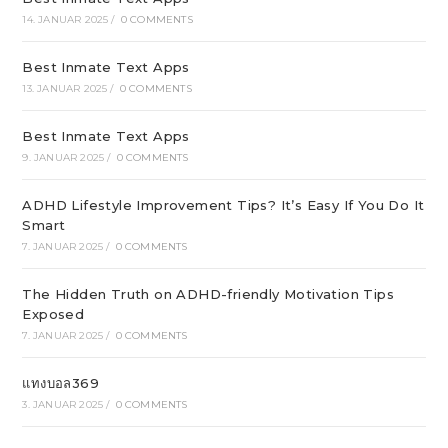
14. JANUAR 2025
/
0 COMMENTS
Best Inmate Text Apps
13. JANUAR 2025
/
0 COMMENTS
Best Inmate Text Apps
9. JANUAR 2025
/
0 COMMENTS
ADHD Lifestyle Improvement Tips? It’s Easy If You Do It
Smart
7. JANUAR 2025
/
0 COMMENTS
The Hidden Truth on ADHD-friendly Motivation Tips
Exposed
7. JANUAR 2025
/
0 COMMENTS
แทงบอล369
3. JANUAR 2025
/
0 COMMENTS