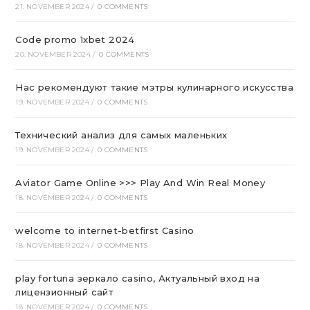
21. NOVEMBER 2024
/
0 COMMENTS
Code promo 1xbet 2024
20. NOVEMBER 2024
/
0 COMMENTS
Нас рекомендуют такие мэтры кулинарного искусства
19. NOVEMBER 2024
/
0 COMMENTS
Технический анализ для самых маленьких
19. NOVEMBER 2024
/
0 COMMENTS
Aviator Game Online >>> Play And Win Real Money
18. NOVEMBER 2024
/
0 COMMENTS
welcome to internet-betfirst Casino
18. NOVEMBER 2024
/
0 COMMENTS
play fortuna зеркало casino, Актуальный вход на
лицензионный сайт
18. NOVEMBER 2024
/
0 COMMENTS