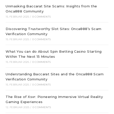
Unmasking Baccarat Site Scams: Insights from the
Onca888 Community
15. FEBRUAR 2025
/
0 COMMENTS
Discovering Trustworthy Slot Sites: Onca888’s Scam
Verification Community
15. FEBRUAR 2025
/
0 COMMENTS
What You can do About Spin Betting Casino Starting
Within The Next 15 Minutes
15. FEBRUAR 2025
/
0 COMMENTS
Understanding Baccarat Sites and the Onca888 Scam
Verification Community
15. FEBRUAR 2025
/
0 COMMENTS
The Rise of Xsvr: Pioneering Immersive Virtual Reality
Gaming Experiences
12. FEBRUAR 2025
/
0 COMMENTS