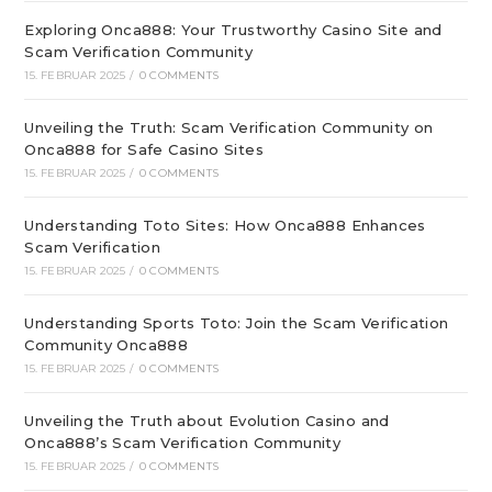
Exploring Onca888: Your Trustworthy Casino Site and
Scam Verification Community
15. FEBRUAR 2025
/
0 COMMENTS
Unveiling the Truth: Scam Verification Community on
Onca888 for Safe Casino Sites
15. FEBRUAR 2025
/
0 COMMENTS
Understanding Toto Sites: How Onca888 Enhances
Scam Verification
15. FEBRUAR 2025
/
0 COMMENTS
Understanding Sports Toto: Join the Scam Verification
Community Onca888
15. FEBRUAR 2025
/
0 COMMENTS
Unveiling the Truth about Evolution Casino and
Onca888’s Scam Verification Community
15. FEBRUAR 2025
/
0 COMMENTS