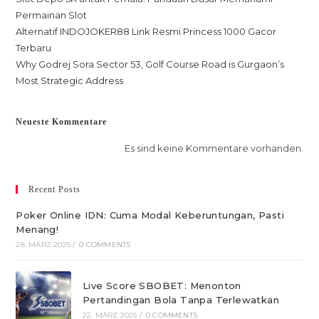
Permainan Slot
Alternatif INDOJOKER88 Link Resmi Princess 1000 Gacor
Terbaru
Why Godrej Sora Sector 53, Golf Course Road is Gurgaon’s
Most Strategic Address
Neueste Kommentare
Es sind keine Kommentare vorhanden.
Recent Posts
Poker Online IDN: Cuma Modal Keberuntungan, Pasti
Menang!
28. MÄRZ 2025
/
0 COMMENTS
Live Score SBOBET: Menonton
Pertandingan Bola Tanpa Terlewatkan
22. MÄRZ 2025
/
0 COMMENTS