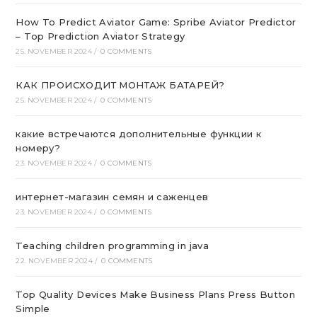
How To Predict Aviator Game: Spribe Aviator Predictor
– Top Prediction Aviator Strategy
25. NOVEMBER 2024
/
0 COMMENTS
КАК ПРОИСХОДИТ МОНТАЖ БАТАРЕЙ?
25. NOVEMBER 2024
/
0 COMMENTS
какие встречаются дополнительные функции к
номеру?
23. NOVEMBER 2024
/
0 COMMENTS
интернет-магазин семян и саженцев
23. NOVEMBER 2024
/
0 COMMENTS
Teaching children programming in java
22. NOVEMBER 2024
/
0 COMMENTS
Top Quality Devices Make Business Plans Press Button
Simple