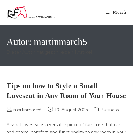
Zum
Inhalt
Menü
springen
Autor:
martinmarch5
Dieser Autor hat geschrieben 1 Artikel
Tips on how to Style a Small
Loveseat in Any Room of Your House
Beitrags-
Beitrag
Beitrags-
martinmarch5
10. August 2024
Business
Autor:
veröffentlicht:
Kategorie:
A small loveseat is a versatile piece of furniture that can
add charm, comfort, and functionality to any room in your