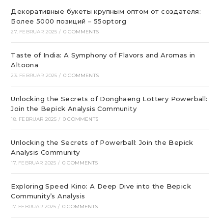
Декоративные букеты крупным оптом от создателя:
Более 5000 позиций – 55optorg
27. FEBRUAR 2025
/
0 COMMENTS
Taste of India: A Symphony of Flavors and Aromas in
Altoona
23. FEBRUAR 2025
/
0 COMMENTS
Unlocking the Secrets of Donghaeng Lottery Powerball:
Join the Bepick Analysis Community
18. FEBRUAR 2025
/
0 COMMENTS
Unlocking the Secrets of Powerball: Join the Bepick
Analysis Community
17. FEBRUAR 2025
/
0 COMMENTS
Exploring Speed Kino: A Deep Dive into the Bepick
Community’s Analysis
17. FEBRUAR 2025
/
0 COMMENTS