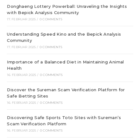
Donghaeng Lottery Powerball: Unraveling the Insights
with Bepick Analysis Community
17. FEBRUAR 2025
/
0 COMMENTS
Understanding Speed Kino and the Bepick Analysis
Community
17. FEBRUAR 2025
/
0 COMMENTS
Importance of a Balanced Diet in Maintaining Animal
Health
16. FEBRUAR 2025
/
0 COMMENTS
Discover the Sureman Scam Verification Platform for
Safe Betting Sites
16. FEBRUAR 2025
/
0 COMMENTS
Discovering Safe Sports Toto Sites with Sureman’s
Scam Verification Platform
16. FEBRUAR 2025
/
0 COMMENTS