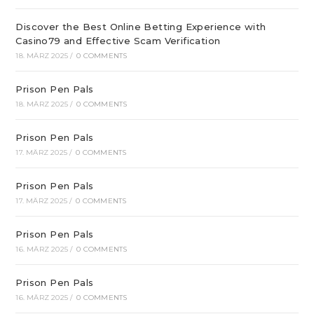
Discover the Best Online Betting Experience with
Casino79 and Effective Scam Verification
18. MÄRZ 2025
/
0 COMMENTS
Prison Pen Pals
18. MÄRZ 2025
/
0 COMMENTS
Prison Pen Pals
17. MÄRZ 2025
/
0 COMMENTS
Prison Pen Pals
17. MÄRZ 2025
/
0 COMMENTS
Prison Pen Pals
16. MÄRZ 2025
/
0 COMMENTS
Prison Pen Pals
16. MÄRZ 2025
/
0 COMMENTS