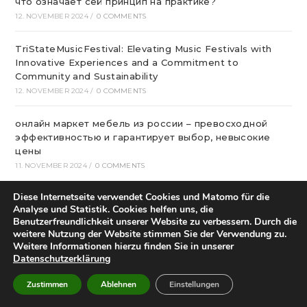
что означает сей принцип на практике?
12. NOVEMBER 2024
/
0 COMMENTS
TriStateMusicFestival: Elevating Music Festivals with
Innovative Experiences and a Commitment to
Community and Sustainability
12. NOVEMBER 2024
/
0 COMMENTS
онлайн маркет мебель из россии – превосходной
эффективностью и гарантирует выбор, невысокие
цены
11. NOVEMBER 2024
/
0 COMMENTS
Diese Internetseite verwendet Cookies und Matomo für die
The Tried and True Method for Brain Club In Step-by-
Analyse und Statistik. Cookies helfen uns, die
step Detail
Benutzerfreundlichkeit unserer Website zu verbessern. Durch die
11. NOVEMBER 2024
/
0 COMMENTS
weitere Nutzung der Website stimmen Sie der Verwendung zu.
Weitere Informationen hierzu finden Sie in unserer
Datenschutzerklärung
pc или Самсунг?
8. NOVEMBER 2024
/
0 COMMENTS
Zustimmen
Ablehnen
Einstellungen
SLOT GACOR 777: Keunggulan Slot 777 yang Mengubah