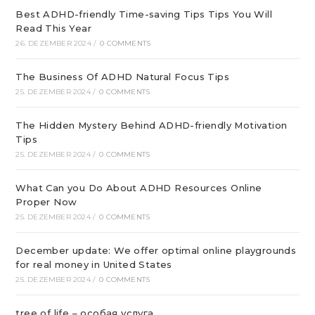
Best ADHD-friendly Time-saving Tips Tips You Will
Read This Year
26. DEZEMBER 2024
/
0 COMMENTS
The Business Of ADHD Natural Focus Tips
25. DEZEMBER 2024
/
0 COMMENTS
The Hidden Mystery Behind ADHD-friendly Motivation
Tips
25. DEZEMBER 2024
/
0 COMMENTS
What Can you Do About ADHD Resources Online
Proper Now
25. DEZEMBER 2024
/
0 COMMENTS
December update: We offer optimal online playgrounds
for real money in United States
25. DEZEMBER 2024
/
0 COMMENTS
tree of life – особая услуга