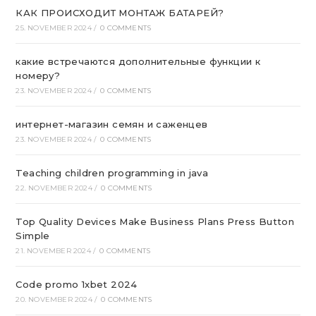
КАК ПРОИСХОДИТ МОНТАЖ БАТАРЕЙ?
25. NOVEMBER 2024
/
0 COMMENTS
какие встречаются дополнительные функции к
номеру?
23. NOVEMBER 2024
/
0 COMMENTS
интернет-магазин семян и саженцев
23. NOVEMBER 2024
/
0 COMMENTS
Teaching children programming in java
22. NOVEMBER 2024
/
0 COMMENTS
Top Quality Devices Make Business Plans Press Button
Simple
21. NOVEMBER 2024
/
0 COMMENTS
Code promo 1xbet 2024
20. NOVEMBER 2024
/
0 COMMENTS