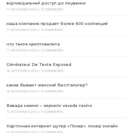
відповідальний доступ до лікування
17. NOVEMBER 2024
/
0 COMMENTS
наша компания продает более 600 коллекций
17. NOVEMBER 2024
/
0 COMMENTS
что такое криптовалюта
17. NOVEMBER 2024
/
0 COMMENTS
Générateur De Texte Exposed
16. NOVEMBER 2024
/
0 COMMENTS
какие бывают женский бюстгальтер?
15. NOVEMBER 2024
/
0 COMMENTS
Вавада казино – зеркало vavada casino
15. NOVEMBER 2024
/
0 COMMENTS
Карточная интернет шутер «Покер». покер онлайн
15. NOVEMBER 2024
/
0 COMMENTS