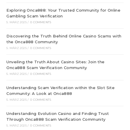
Exploring Onca888: Your Trusted Community for Online
Gambling Scam Verification
5. MÄRZ 2025
/
0 COMMENTS
Discovering the Truth Behind Online Casino Scams with
the Onca888 Community
5. MÄRZ 2025
/
0 COMMENTS
Unveiling the Truth About Casino Sites: Join the
Onca888 Scam Verification Community
5. MÄRZ 2025
/
0 COMMENTS
Understanding Scam Verification within the Slot Site
Community: A Look at Onca888
5. MÄRZ 2025
/
0 COMMENTS
Understanding Evolution Casino and Finding Trust
Through Onca888 Scam Verification Community
5. MÄRZ 2025
/
0 COMMENTS