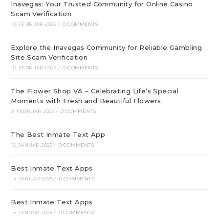
Inavegas: Your Trusted Community for Online Casino
Scam Verification
10. FEBRUAR 2025
/
0 COMMENTS
Explore the Inavegas Community for Reliable Gambling
Site Scam Verification
10. FEBRUAR 2025
/
0 COMMENTS
The Flower Shop VA – Celebrating Life’s Special
Moments with Fresh and Beautiful Flowers
9. FEBRUAR 2025
/
0 COMMENTS
The Best Inmate Text App
15. JANUAR 2025
/
0 COMMENTS
Best Inmate Text Apps
14. JANUAR 2025
/
0 COMMENTS
Best Inmate Text Apps
13. JANUAR 2025
/
0 COMMENTS