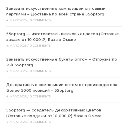
Заказать искусственные композиции оптовыми
партиями – Доставка по всей стране 55optorg
4. MÄRZ 2025
/
0 COMMENTS
55optorg — изготовитель шелковых цветов (Оптовые
заказы от 10 000 ₽) База в Омске
4. MÄRZ 2025
/
0 COMMENTS
Заказать искусственные букеты оптом – Отгрузка по
РФ 55optorg
4. MÄRZ 2025
/
0 COMMENTS
Декоративные композиции оптом от производителя:
Более 5000 позиций – 55optorg
4. MÄRZ 2025
/
0 COMMENTS
55optorg — создатель декоративных цветов
(Оптовые продажи от 10 000 ₽) База в Омске
4. MÄRZ 2025
/
0 COMMENTS