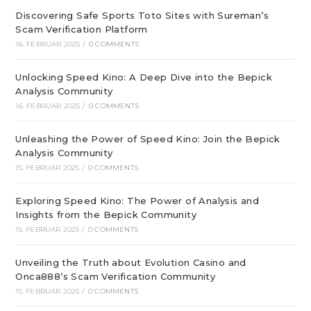
Discovering Safe Sports Toto Sites with Sureman’s
Scam Verification Platform
16. FEBRUAR 2025
/
0 COMMENTS
Unlocking Speed Kino: A Deep Dive into the Bepick
Analysis Community
16. FEBRUAR 2025
/
0 COMMENTS
Unleashing the Power of Speed Kino: Join the Bepick
Analysis Community
15. FEBRUAR 2025
/
0 COMMENTS
Exploring Speed Kino: The Power of Analysis and
Insights from the Bepick Community
15. FEBRUAR 2025
/
0 COMMENTS
Unveiling the Truth about Evolution Casino and
Onca888’s Scam Verification Community
15. FEBRUAR 2025
/
0 COMMENTS