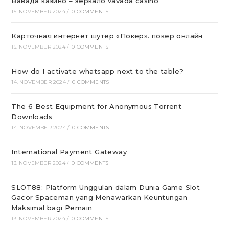
Вавада казино – зеркало vavada casino
15. NOVEMBER 2024
/
0 COMMENTS
Карточная интернет шутер «Покер». покер онлайн
15. NOVEMBER 2024
/
0 COMMENTS
How do I activate whatsapp next to the table?
14. NOVEMBER 2024
/
0 COMMENTS
The 6 Best Equipment for Anonymous Torrent
Downloads
14. NOVEMBER 2024
/
0 COMMENTS
International Payment Gateway
13. NOVEMBER 2024
/
0 COMMENTS
SLOT88: Platform Unggulan dalam Dunia Game Slot
Gacor Spaceman yang Menawarkan Keuntungan
Maksimal bagi Pemain
13. NOVEMBER 2024
/
0 COMMENTS