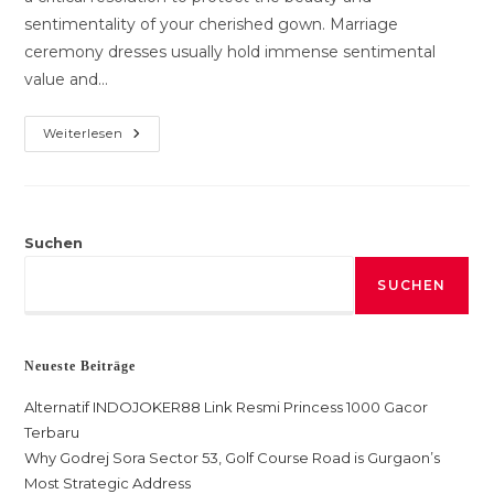
sentimentality of your cherished gown. Marriage
ceremony dresses usually hold immense sentimental
value and…
The
Weiterlesen
Right
Way
To
Choose
The
Right
Marriage
Suchen
Ceremony
Dress
SUCHEN
Cleaner
Neueste Beiträge
Alternatif INDOJOKER88 Link Resmi Princess 1000 Gacor
Terbaru
Why Godrej Sora Sector 53, Golf Course Road is Gurgaon’s
Most Strategic Address