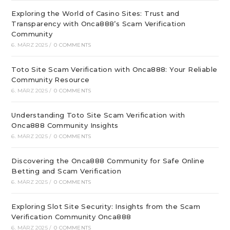
Exploring the World of Casino Sites: Trust and
Transparency with Onca888’s Scam Verification
Community
6. MÄRZ 2025
/
0 COMMENTS
Toto Site Scam Verification with Onca888: Your Reliable
Community Resource
6. MÄRZ 2025
/
0 COMMENTS
Understanding Toto Site Scam Verification with
Onca888 Community Insights
6. MÄRZ 2025
/
0 COMMENTS
Discovering the Onca888 Community for Safe Online
Betting and Scam Verification
6. MÄRZ 2025
/
0 COMMENTS
Exploring Slot Site Security: Insights from the Scam
Verification Community Onca888
6. MÄRZ 2025
/
0 COMMENTS