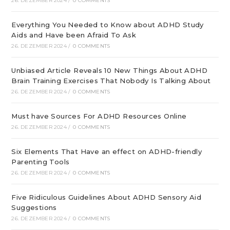
26. DEZEMBER 2024
/
0 COMMENTS
Everything You Needed to Know about ADHD Study
Aids and Have been Afraid To Ask
26. DEZEMBER 2024
/
0 COMMENTS
Unbiased Article Reveals 10 New Things About ADHD
Brain Training Exercises That Nobody Is Talking About
26. DEZEMBER 2024
/
0 COMMENTS
Must have Sources For ADHD Resources Online
26. DEZEMBER 2024
/
0 COMMENTS
Six Elements That Have an effect on ADHD-friendly
Parenting Tools
26. DEZEMBER 2024
/
0 COMMENTS
Five Ridiculous Guidelines About ADHD Sensory Aid
Suggestions
26. DEZEMBER 2024
/
0 COMMENTS