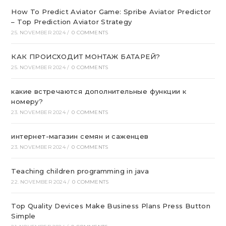
How To Predict Aviator Game: Spribe Aviator Predictor
– Top Prediction Aviator Strategy
25. NOVEMBER 2024
/
0 COMMENTS
КАК ПРОИСХОДИТ МОНТАЖ БАТАРЕЙ?
25. NOVEMBER 2024
/
0 COMMENTS
какие встречаются дополнительные функции к
номеру?
23. NOVEMBER 2024
/
0 COMMENTS
интернет-магазин семян и саженцев
23. NOVEMBER 2024
/
0 COMMENTS
Teaching children programming in java
22. NOVEMBER 2024
/
0 COMMENTS
Top Quality Devices Make Business Plans Press Button
Simple