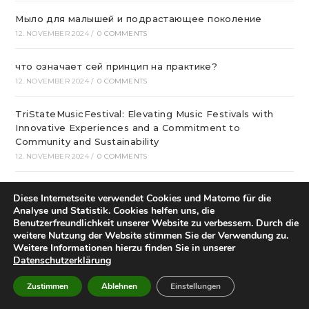
Мыло для малышей и подрастающее поколение
12. NOVEMBER 2024
/
0 COMMENTS
что означает сей принцип на практике?
12. NOVEMBER 2024
/
0 COMMENTS
TriStateMusicFestival: Elevating Music Festivals with
Innovative Experiences and a Commitment to
Community and Sustainability
12. NOVEMBER 2024
/
0 COMMENTS
онлайн маркет мебель из россии – превосходной
Diese Internetseite verwendet Cookies und Matomo für die
эффективностью и гарантирует выбор, невысокие
Analyse und Statistik. Cookies helfen uns, die
цены
Benutzerfreundlichkeit unserer Website zu verbessern. Durch die
11. NOVEMBER 2024
/
0 COMMENTS
weitere Nutzung der Website stimmen Sie der Verwendung zu.
Weitere Informationen hierzu finden Sie in unserer
Datenschutzerklärung
The Tried and True Method for Brain Club In Step-by-
step Detail
Zustimmen
Ablehnen
Einstellungen
11. NOVEMBER 2024
/
0 COMMENTS