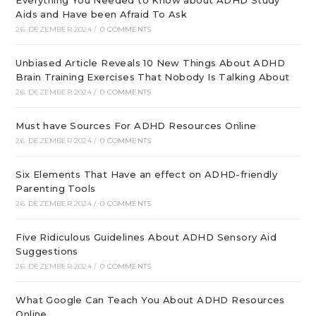
Aids and Have been Afraid To Ask
26. DEZEMBER 2024
/
0 COMMENTS
Unbiased Article Reveals 10 New Things About ADHD
Brain Training Exercises That Nobody Is Talking About
26. DEZEMBER 2024
/
0 COMMENTS
Must have Sources For ADHD Resources Online
26. DEZEMBER 2024
/
0 COMMENTS
Six Elements That Have an effect on ADHD-friendly
Parenting Tools
26. DEZEMBER 2024
/
0 COMMENTS
Five Ridiculous Guidelines About ADHD Sensory Aid
Suggestions
26. DEZEMBER 2024
/
0 COMMENTS
What Google Can Teach You About ADHD Resources
Online