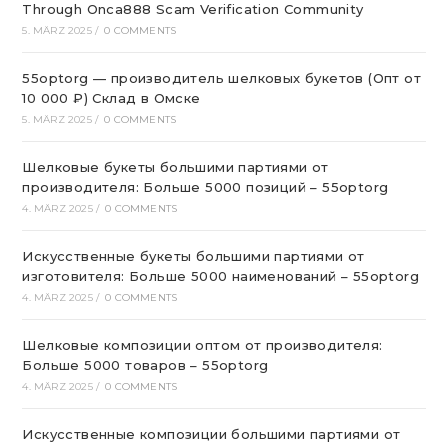
Through Onca888 Scam Verification Community
5. MÄRZ 2025
/
0 COMMENTS
55optorg — производитель шелковых букетов (Опт от
10 000 ₽) Склад в Омске
5. MÄRZ 2025
/
0 COMMENTS
Шелковые букеты большими партиями от
производителя: Больше 5000 позиций – 55optorg
4. MÄRZ 2025
/
0 COMMENTS
Искусственные букеты большими партиями от
изготовителя: Больше 5000 наименований – 55optorg
4. MÄRZ 2025
/
0 COMMENTS
Шелковые композиции оптом от производителя:
Больше 5000 товаров – 55optorg
4. MÄRZ 2025
/
0 COMMENTS
Искусственные композиции большими партиями от