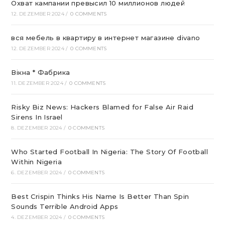
Охват кампании превысил 10 миллионов людей
12. DEZEMBER 2024
/
0 COMMENTS
вся мебель в квартиру в интернет магазине divano
12. DEZEMBER 2024
/
0 COMMENTS
Вікна * Фабрика
11. DEZEMBER 2024
/
0 COMMENTS
Risky Biz News: Hackers Blamed for False Air Raid
Sirens In Israel
8. DEZEMBER 2024
/
0 COMMENTS
Who Started Football In Nigeria: The Story Of Football
Within Nigeria
6. DEZEMBER 2024
/
0 COMMENTS
Best Crispin Thinks His Name Is Better Than Spin
Sounds Terrible Android Apps
4. DEZEMBER 2024
/
0 COMMENTS