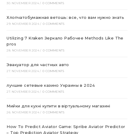
30. NOVEMBER 2024
/
0 COMMENTS
Хлопчатобумажная ветошь: все, что вам нужно знать
29. NOVEMBER 2024
/
0 COMMENTS
Utilizing 7 Kraken Зеркало Рабочее Methods Like The
pros
28. NOVEMBER 2024
/
0 COMMENTS
Эвакуатор для частных авто
27. NOVEMBER 2024
/
0 COMMENTS
лучшие сетевые казино Украины в 2024
27. NOVEMBER 2024
/
0 COMMENTS
Мийки для кухні купити в віртуальному магазині
26. NOVEMBER 2024
/
0 COMMENTS
How To Predict Aviator Game: Spribe Aviator Predictor
– Top Prediction Aviator Strategy