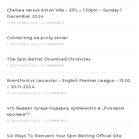
Chelsea versus Aston Villa – EPL – 1:30pm – Sunday 1
December 2024
1. DEZEMBER 2024
/
0 COMMENTS
Connecting via proxy server
1. DEZEMBER 2024
/
0 COMMENTS
The Spin Better Download Chronicles
1. DEZEMBER 2024
/
0 COMMENTS
Brentford vs Leicester – English Premier League – 15:00
– 30-11-2024
30. NOVEMBER 2024
/
0 COMMENTS
что бывает лучше подарка, купленного в „Розовом
кролике“?
30. NOVEMBER 2024
/
0 COMMENTS
Six Ways To Reinvent Your Spin Betting Official Site