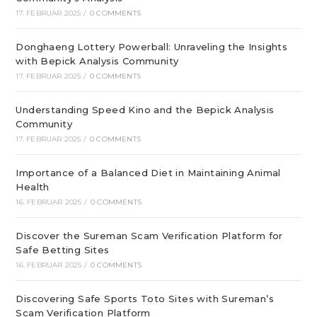
17. FEBRUAR 2025
/
0 COMMENTS
Donghaeng Lottery Powerball: Unraveling the Insights
with Bepick Analysis Community
17. FEBRUAR 2025
/
0 COMMENTS
Understanding Speed Kino and the Bepick Analysis
Community
17. FEBRUAR 2025
/
0 COMMENTS
Importance of a Balanced Diet in Maintaining Animal
Health
16. FEBRUAR 2025
/
0 COMMENTS
Discover the Sureman Scam Verification Platform for
Safe Betting Sites
16. FEBRUAR 2025
/
0 COMMENTS
Discovering Safe Sports Toto Sites with Sureman’s
Scam Verification Platform