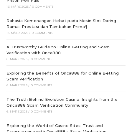
Prison Pen Pals
16. MÄRZ 2025
/
0 COMMENTS
Rahasia Kemenangan Hebat pada Mesin Slot Daring
Ramai: Prestasi dan Tambahan Prima!}
13. MÄRZ 2025
/
0 COMMENTS
A Trustworthy Guide to Online Betting and Scam
Verification with Onca888
6. MÄRZ 2025
/
0 COMMENTS
Exploring the Benefits of Onca888 for Online Betting
Scam Verification
6. MÄRZ 2025
/
0 COMMENTS
The Truth Behind Evolution Casino: Insights from the
Onca888 Scam Verification Community
6. MÄRZ 2025
/
0 COMMENTS
Exploring the World of Casino Sites: Trust and
Transparency with Onca888’s Scam Verification