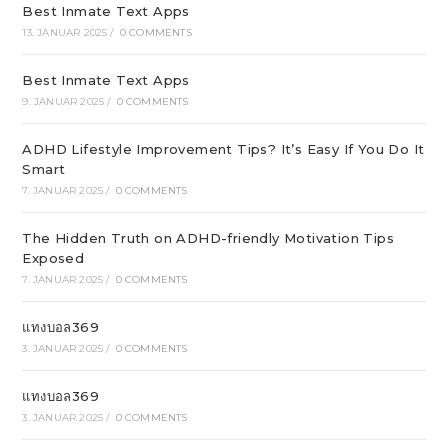
Best Inmate Text Apps
13. JANUAR 2025
/
0 COMMENTS
Best Inmate Text Apps
9. JANUAR 2025
/
0 COMMENTS
ADHD Lifestyle Improvement Tips? It’s Easy If You Do It
Smart
7. JANUAR 2025
/
0 COMMENTS
The Hidden Truth on ADHD-friendly Motivation Tips
Exposed
7. JANUAR 2025
/
0 COMMENTS
แทงบอล369
3. JANUAR 2025
/
0 COMMENTS
แทงบอล369
3. JANUAR 2025
/
0 COMMENTS