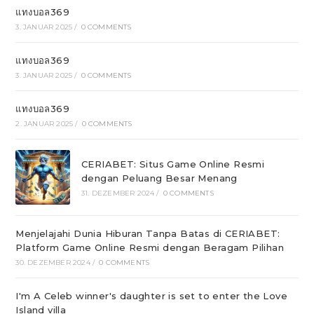
แทงบอล369
3. JANUAR 2025
/
0 COMMENTS
แทงบอล369
3. JANUAR 2025
/
0 COMMENTS
แทงบอล369
2. JANUAR 2025
/
0 COMMENTS
CERIABET: Situs Game Online Resmi
dengan Peluang Besar Menang
31. DEZEMBER 2024
/
0 COMMENTS
Menjelajahi Dunia Hiburan Tanpa Batas di CERIABET:
Platform Game Online Resmi dengan Beragam Pilihan
30. DEZEMBER 2024
/
0 COMMENTS
I'm A Celeb winner's daughter is set to enter the Love
Island villa