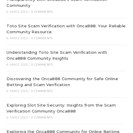
Community
6. MÄRZ 2025
/
0 COMMENTS
Toto Site Scam Verification with Onca888: Your Reliable
Community Resource
6. MÄRZ 2025
/
0 COMMENTS
Understanding Toto Site Scam Verification with
Onca888 Community Insights
6. MÄRZ 2025
/
0 COMMENTS
Discovering the Onca888 Community for Safe Online
Betting and Scam Verification
6. MÄRZ 2025
/
0 COMMENTS
Exploring Slot Site Security: Insights from the Scam
Verification Community Onca888
6. MÄRZ 2025
/
0 COMMENTS
Exploring the Onca888 Community for Online Betting