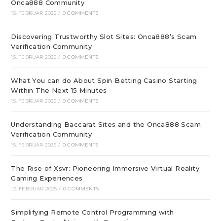
Onca888 Community
15. FEBRUAR 2025
/
0 COMMENTS
Discovering Trustworthy Slot Sites: Onca888’s Scam
Verification Community
15. FEBRUAR 2025
/
0 COMMENTS
What You can do About Spin Betting Casino Starting
Within The Next 15 Minutes
15. FEBRUAR 2025
/
0 COMMENTS
Understanding Baccarat Sites and the Onca888 Scam
Verification Community
15. FEBRUAR 2025
/
0 COMMENTS
The Rise of Xsvr: Pioneering Immersive Virtual Reality
Gaming Experiences
12. FEBRUAR 2025
/
0 COMMENTS
Simplifying Remote Control Programming with