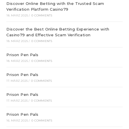
Discover Online Betting with the Trusted Scam
Verification Platform Casino79
18. MÄRZ 2025
/
0 COMMENTS
Discover the Best Online Betting Experience with
Casino79 and Effective Scam Verification
18. MÄRZ 2025
/
0 COMMENTS
Prison Pen Pals
18. MÄRZ 2025
/
0 COMMENTS
Prison Pen Pals
17. MÄRZ 2025
/
0 COMMENTS
Prison Pen Pals
17. MÄRZ 2025
/
0 COMMENTS
Prison Pen Pals
16. MÄRZ 2025
/
0 COMMENTS