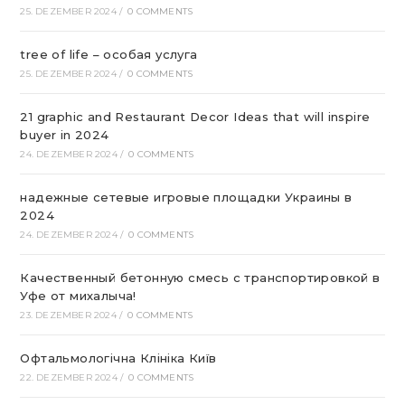
25. DEZEMBER 2024
/
0 COMMENTS
tree of life – особая услуга
25. DEZEMBER 2024
/
0 COMMENTS
21 graphic and Restaurant Decor Ideas that will inspire
buyer in 2024
24. DEZEMBER 2024
/
0 COMMENTS
надежные сетевые игровые площадки Украины в
2024
24. DEZEMBER 2024
/
0 COMMENTS
Качественный бетонную смесь с транспортировкой в
Уфе от михалыча!
23. DEZEMBER 2024
/
0 COMMENTS
Офтальмологічна Клініка Київ
22. DEZEMBER 2024
/
0 COMMENTS