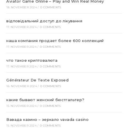
Aviator Game Online – Play and Win Real Money
18. NOVEMBER 2024
/
0 COMMENTS
відповідальний доступ до лікування
17. NOVEMBER 2024
/
0 COMMENTS
наша компания продает более 600 коллекций
17. NOVEMBER 2024
/
0 COMMENTS
что такое криптовалюта
17. NOVEMBER 2024
/
0 COMMENTS
Générateur De Texte Exposed
16. NOVEMBER 2024
/
0 COMMENTS
какие бывают женский бюстгальтер?
15. NOVEMBER 2024
/
0 COMMENTS
Вавада казино – зеркало vavada casino
15. NOVEMBER 2024
/
0 COMMENTS