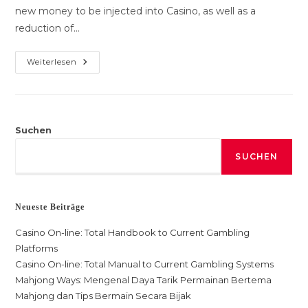
new money to be injected into Casino, as well as a
reduction of…
When
Weiterlesen
Did
Castaways
–
Casino
–
End?
Suchen
SUCHEN
Neueste Beiträge
Casino On-line: Total Handbook to Current Gambling
Platforms
Casino On-line: Total Manual to Current Gambling Systems
Mahjong Ways: Mengenal Daya Tarik Permainan Bertema
Mahjong dan Tips Bermain Secara Bijak