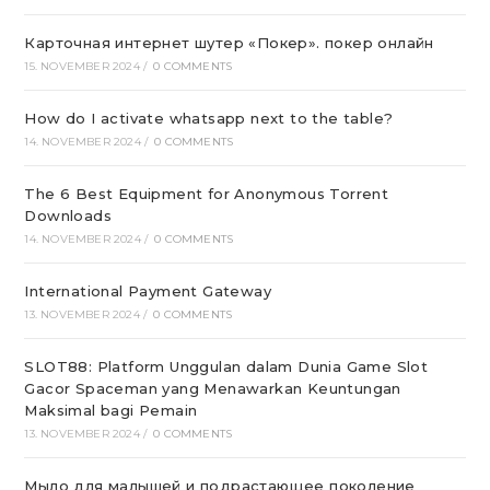
Карточная интернет шутер «Покер». покер онлайн
15. NOVEMBER 2024
/
0 COMMENTS
How do I activate whatsapp next to the table?
14. NOVEMBER 2024
/
0 COMMENTS
The 6 Best Equipment for Anonymous Torrent
Downloads
14. NOVEMBER 2024
/
0 COMMENTS
International Payment Gateway
13. NOVEMBER 2024
/
0 COMMENTS
SLOT88: Platform Unggulan dalam Dunia Game Slot
Gacor Spaceman yang Menawarkan Keuntungan
Maksimal bagi Pemain
13. NOVEMBER 2024
/
0 COMMENTS
Мыло для малышей и подрастающее поколение