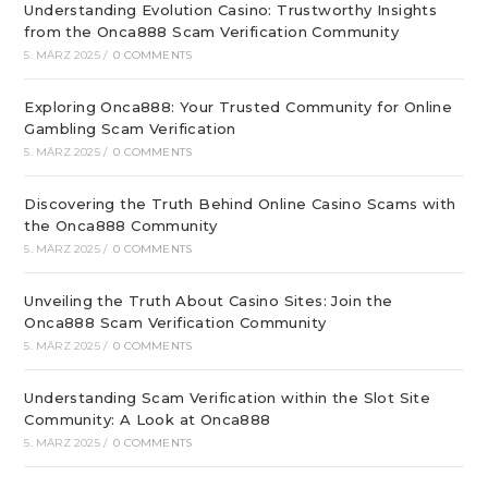
Understanding Evolution Casino: Trustworthy Insights
from the Onca888 Scam Verification Community
5. MÄRZ 2025
/
0 COMMENTS
Exploring Onca888: Your Trusted Community for Online
Gambling Scam Verification
5. MÄRZ 2025
/
0 COMMENTS
Discovering the Truth Behind Online Casino Scams with
the Onca888 Community
5. MÄRZ 2025
/
0 COMMENTS
Unveiling the Truth About Casino Sites: Join the
Onca888 Scam Verification Community
5. MÄRZ 2025
/
0 COMMENTS
Understanding Scam Verification within the Slot Site
Community: A Look at Onca888
5. MÄRZ 2025
/
0 COMMENTS