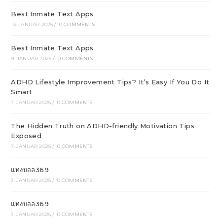
Best Inmate Text Apps
13. JANUAR 2025
/
0 COMMENTS
Best Inmate Text Apps
9. JANUAR 2025
/
0 COMMENTS
ADHD Lifestyle Improvement Tips? It’s Easy If You Do It
Smart
7. JANUAR 2025
/
0 COMMENTS
The Hidden Truth on ADHD-friendly Motivation Tips
Exposed
7. JANUAR 2025
/
0 COMMENTS
แทงบอล369
3. JANUAR 2025
/
0 COMMENTS
แทงบอล369
3. JANUAR 2025
/
0 COMMENTS