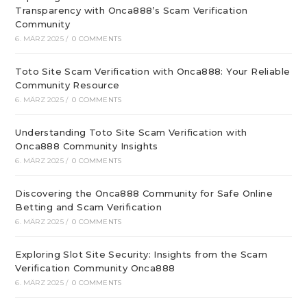
Transparency with Onca888’s Scam Verification
Community
6. MÄRZ 2025
/
0 COMMENTS
Toto Site Scam Verification with Onca888: Your Reliable
Community Resource
6. MÄRZ 2025
/
0 COMMENTS
Understanding Toto Site Scam Verification with
Onca888 Community Insights
6. MÄRZ 2025
/
0 COMMENTS
Discovering the Onca888 Community for Safe Online
Betting and Scam Verification
6. MÄRZ 2025
/
0 COMMENTS
Exploring Slot Site Security: Insights from the Scam
Verification Community Onca888
6. MÄRZ 2025
/
0 COMMENTS