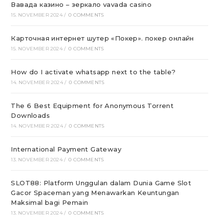
Вавада казино – зеркало vavada casino
15. NOVEMBER 2024
/
0 COMMENTS
Карточная интернет шутер «Покер». покер онлайн
15. NOVEMBER 2024
/
0 COMMENTS
How do I activate whatsapp next to the table?
14. NOVEMBER 2024
/
0 COMMENTS
The 6 Best Equipment for Anonymous Torrent
Downloads
14. NOVEMBER 2024
/
0 COMMENTS
International Payment Gateway
13. NOVEMBER 2024
/
0 COMMENTS
SLOT88: Platform Unggulan dalam Dunia Game Slot
Gacor Spaceman yang Menawarkan Keuntungan
Maksimal bagi Pemain
13. NOVEMBER 2024
/
0 COMMENTS