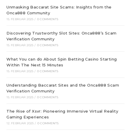
Unmasking Baccarat Site Scams: Insights from the
Onca888 Community
15. FEBRUAR 2025
/
0 COMMENTS
Discovering Trustworthy Slot Sites: Onca888’s Scam
Verification Community
15. FEBRUAR 2025
/
0 COMMENTS
What You can do About Spin Betting Casino Starting
Within The Next 15 Minutes
15. FEBRUAR 2025
/
0 COMMENTS
Understanding Baccarat Sites and the Onca888 Scam
Verification Community
15. FEBRUAR 2025
/
0 COMMENTS
The Rise of Xsvr: Pioneering Immersive Virtual Reality
Gaming Experiences
12. FEBRUAR 2025
/
0 COMMENTS