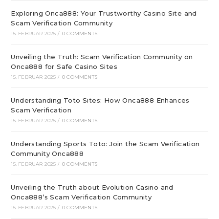
Exploring Onca888: Your Trustworthy Casino Site and
Scam Verification Community
15. FEBRUAR 2025
/
0 COMMENTS
Unveiling the Truth: Scam Verification Community on
Onca888 for Safe Casino Sites
15. FEBRUAR 2025
/
0 COMMENTS
Understanding Toto Sites: How Onca888 Enhances
Scam Verification
15. FEBRUAR 2025
/
0 COMMENTS
Understanding Sports Toto: Join the Scam Verification
Community Onca888
15. FEBRUAR 2025
/
0 COMMENTS
Unveiling the Truth about Evolution Casino and
Onca888’s Scam Verification Community
15. FEBRUAR 2025
/
0 COMMENTS