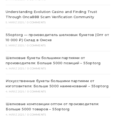
Understanding Evolution Casino and Finding Trust
Through Onca888 Scam Verification Community
5. MÄRZ 2025
/
0 COMMENTS
55optorg — производитель шелковых букетов (Опт от
10 000 ₽) Склад в Омске
5. MÄRZ 2025
/
0 COMMENTS
Шелковые букеты большими партиями от
производителя: Больше 5000 позиций – 55optorg
4. MÄRZ 2025
/
0 COMMENTS
Искусственные букеты большими партиями от
изготовителя: Больше 5000 наименований – 55optorg
4. MÄRZ 2025
/
0 COMMENTS
Шелковые композиции оптом от производителя:
Больше 5000 товаров – 55optorg
4. MÄRZ 2025
/
0 COMMENTS