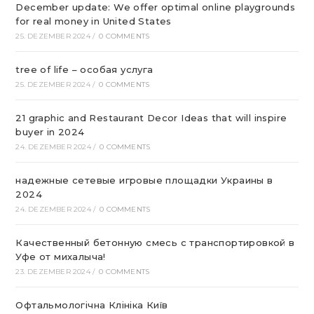
December update: We offer optimal online playgrounds
for real money in United States
25. DEZEMBER 2024
/
0 COMMENTS
tree of life – особая услуга
25. DEZEMBER 2024
/
0 COMMENTS
21 graphic and Restaurant Decor Ideas that will inspire
buyer in 2024
24. DEZEMBER 2024
/
0 COMMENTS
надежные сетевые игровые площадки Украины в
2024
24. DEZEMBER 2024
/
0 COMMENTS
Качественный бетонную смесь с транспортировкой в
Уфе от михалыча!
23. DEZEMBER 2024
/
0 COMMENTS
Офтальмологічна Клініка Київ