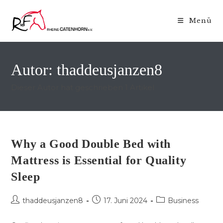
Zum
Inhalt
Menü
springen
Autor:
thaddeusjanzen8
Dieser Autor hat geschrieben 1 Artikel
Why a Good Double Bed with
Mattress is Essential for Quality
Sleep
Beitrags-
Beitrag
Beitrags-
thaddeusjanzen8
17. Juni 2024
Business
Autor:
veröffentlicht:
Kategorie: