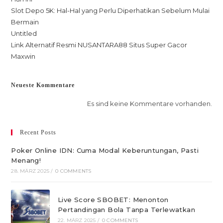
Slot Depo 5K: Hal-Hal yang Perlu Diperhatikan Sebelum Mulai
Bermain
Untitled
Link Alternatif Resmi NUSANTARA88 Situs Super Gacor
Maxwin
Neueste Kommentare
Es sind keine Kommentare vorhanden.
Recent Posts
Poker Online IDN: Cuma Modal Keberuntungan, Pasti
Menang!
28. MÄRZ 2025
/
0 COMMENTS
Live Score SBOBET: Menonton
Pertandingan Bola Tanpa Terlewatkan
22. MÄRZ 2025
/
0 COMMENTS