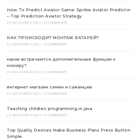
How To Predict Aviator Game: Spribe Aviator Predictor
– Top Prediction Aviator Strategy
25. NOVEMBER 2024
/
0 COMMENTS
КАК ПРОИСХОДИТ МОНТАЖ БАТАРЕЙ?
25. NOVEMBER 2024
/
0 COMMENTS
какие встречаются дополнительные функции к
номеру?
23. NOVEMBER 2024
/
0 COMMENTS
интернет-магазин семян и саженцев
23. NOVEMBER 2024
/
0 COMMENTS
Teaching children programming in java
22. NOVEMBER 2024
/
0 COMMENTS
Top Quality Devices Make Business Plans Press Button
Simple