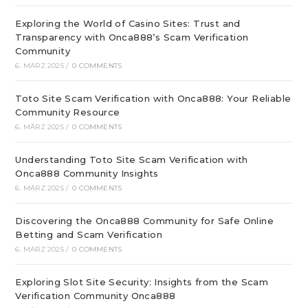
Exploring the World of Casino Sites: Trust and
Transparency with Onca888’s Scam Verification
Community
6. MÄRZ 2025
/
0 COMMENTS
Toto Site Scam Verification with Onca888: Your Reliable
Community Resource
6. MÄRZ 2025
/
0 COMMENTS
Understanding Toto Site Scam Verification with
Onca888 Community Insights
6. MÄRZ 2025
/
0 COMMENTS
Discovering the Onca888 Community for Safe Online
Betting and Scam Verification
6. MÄRZ 2025
/
0 COMMENTS
Exploring Slot Site Security: Insights from the Scam
Verification Community Onca888