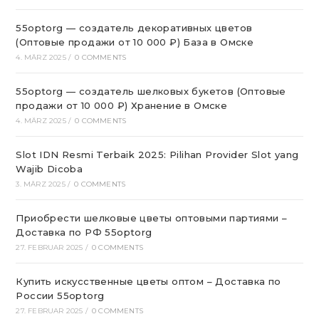
55optorg — создатель декоративных цветов
(Оптовые продажи от 10 000 ₽) База в Омске
4. MÄRZ 2025
/
0 COMMENTS
55optorg — создатель шелковых букетов (Оптовые
продажи от 10 000 ₽) Хранение в Омске
4. MÄRZ 2025
/
0 COMMENTS
Slot IDN Resmi Terbaik 2025: Pilihan Provider Slot yang
Wajib Dicoba
3. MÄRZ 2025
/
0 COMMENTS
Приобрести шелковые цветы оптовыми партиями –
Доставка по РФ 55optorg
27. FEBRUAR 2025
/
0 COMMENTS
Купить искусственные цветы оптом – Доставка по
России 55optorg
27. FEBRUAR 2025
/
0 COMMENTS