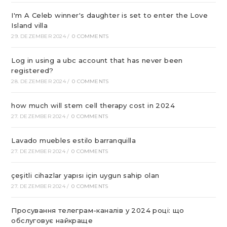
I'm A Celeb winner's daughter is set to enter the Love
Island villa
29. DEZEMBER 2024
/
0 COMMENTS
Log in using a ubc account that has never been
registered?
28. DEZEMBER 2024
/
0 COMMENTS
how much will stem cell therapy cost in 2024
27. DEZEMBER 2024
/
0 COMMENTS
Lavado muebles estilo barranquilla
27. DEZEMBER 2024
/
0 COMMENTS
çeşitli cihazlar yapısı için uygun sahip olan
27. DEZEMBER 2024
/
0 COMMENTS
Просування телеграм-каналів у 2024 році: що
обслуговує найкраще