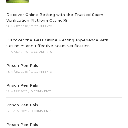
Discover Online Betting with the Trusted Scam
Verification Platform Casino79
18. MÄRZ 2025
/
0 COMMENTS
Discover the Best Online Betting Experience with
Casino79 and Effective Scam Verification
18. MÄRZ 2025
/
0 COMMENTS
Prison Pen Pals
18. MÄRZ 2025
/
0 COMMENTS
Prison Pen Pals
17. MÄRZ 2025
/
0 COMMENTS
Prison Pen Pals
17. MÄRZ 2025
/
0 COMMENTS
Prison Pen Pals