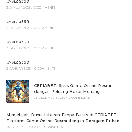
แทงบอล369
3. JANUAR 2025
/
0 COMMENTS
แทงบอล369
3. JANUAR 2025
/
0 COMMENTS
แทงบอล369
3. JANUAR 2025
/
0 COMMENTS
แทงบอล369
2. JANUAR 2025
/
0 COMMENTS
CERIABET: Situs Game Online Resmi
dengan Peluang Besar Menang
31. DEZEMBER 2024
/
0 COMMENTS
Menjelajahi Dunia Hiburan Tanpa Batas di CERIABET:
Platform Game Online Resmi dengan Beragam Pilihan
30. DEZEMBER 2024
/
0 COMMENTS