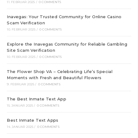
11. FEBRUAR 2025
/
0 COMMENTS
Inavegas: Your Trusted Community for Online Casino
Scam Verification
10. FEBRUAR 2025
/
0 COMMENTS
Explore the Inavegas Community for Reliable Gambling
Site Scam Verification
10. FEBRUAR 2025
/
0 COMMENTS
The Flower Shop VA – Celebrating Life’s Special
Moments with Fresh and Beautiful Flowers
9. FEBRUAR 2025
/
0 COMMENTS
The Best Inmate Text App
15. JANUAR 2025
/
0 COMMENTS
Best Inmate Text Apps
14. JANUAR 2025
/
0 COMMENTS