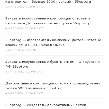
изготовителя: Больше 5000 позиций – 55optorg
4. MÄRZ 2025
/
0 COMMENTS
Заказать искусственные композиции оптовыми
партиями – Доставка по всей стране 55optorg
4. MÄRZ 2025
/
0 COMMENTS
55optorg — изготовитель шелковых цветов (Оптовые
заказы от 10 000 ₽) База в Омске
4. MÄRZ 2025
/
0 COMMENTS
Заказать искусственные букеты оптом – Отгрузка по
РФ 55optorg
4. MÄRZ 2025
/
0 COMMENTS
Декоративные композиции оптом от производителя:
Более 5000 позиций – 55optorg
4. MÄRZ 2025
/
0 COMMENTS
55optorg — создатель декоративных цветов