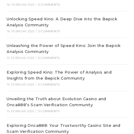
16. FEBRUAR 2025
/
0 COMMENTS
Unlocking Speed Kino: A Deep Dive into the Bepick
Analysis Community
16. FEBRUAR 2025
/
0 COMMENTS
Unleashing the Power of Speed Kino: Join the Bepick
Analysis Community
15. FEBRUAR 2025
/
0 COMMENTS
Exploring Speed Kino: The Power of Analysis and
Insights from the Bepick Community
15. FEBRUAR 2025
/
0 COMMENTS
Unveiling the Truth about Evolution Casino and
Onca888’s Scam Verification Community
15. FEBRUAR 2025
/
0 COMMENTS
Exploring Onca888: Your Trustworthy Casino Site and
Scam Verification Community