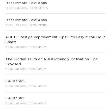
Best Inmate Text Apps
13. JANUAR 2025
/
0 COMMENTS
Best Inmate Text Apps
9. JANUAR 2025
/
0 COMMENTS
ADHD Lifestyle Improvement Tips? It’s Easy If You Do It
Smart
7. JANUAR 2025
/
0 COMMENTS
The Hidden Truth on ADHD-friendly Motivation Tips
Exposed
7. JANUAR 2025
/
0 COMMENTS
แทงบอล369
3. JANUAR 2025
/
0 COMMENTS
แทงบอล369
3. JANUAR 2025
/
0 COMMENTS