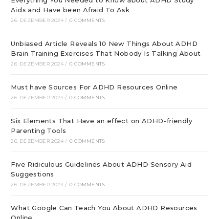
Aids and Have been Afraid To Ask
26. DEZEMBER 2024
/
0 COMMENTS
Unbiased Article Reveals 10 New Things About ADHD
Brain Training Exercises That Nobody Is Talking About
26. DEZEMBER 2024
/
0 COMMENTS
Must have Sources For ADHD Resources Online
26. DEZEMBER 2024
/
0 COMMENTS
Six Elements That Have an effect on ADHD-friendly
Parenting Tools
26. DEZEMBER 2024
/
0 COMMENTS
Five Ridiculous Guidelines About ADHD Sensory Aid
Suggestions
26. DEZEMBER 2024
/
0 COMMENTS
What Google Can Teach You About ADHD Resources
Online