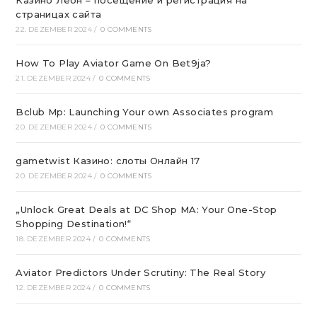
страницах сайта
22. DEZEMBER 2024
/
0 COMMENTS
How To Play Aviator Game On Bet9ja?
21. DEZEMBER 2024
/
0 COMMENTS
Bclub Mp: Launching Your own Associates program
20. DEZEMBER 2024
/
0 COMMENTS
gametwist Казино: слоты Онлай‪н‬ 17
20. DEZEMBER 2024
/
0 COMMENTS
„Unlock Great Deals at DC Shop MA: Your One-Stop
Shopping Destination!“
18. DEZEMBER 2024
/
0 COMMENTS
Aviator Predictors Under Scrutiny: The Real Story
12. DEZEMBER 2024
/
0 COMMENTS