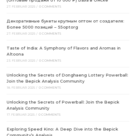
(Оптовые продажи от 10 000 ₽) База в Омске
27. FEBRUAR 2025
/
0 COMMENTS
Декоративные букеты крупным оптом от создателя:
Более 5000 позиций – 55optorg
27. FEBRUAR 2025
/
0 COMMENTS
Taste of India: A Symphony of Flavors and Aromas in
Altoona
23. FEBRUAR 2025
/
0 COMMENTS
Unlocking the Secrets of Donghaeng Lottery Powerball:
Join the Bepick Analysis Community
18. FEBRUAR 2025
/
0 COMMENTS
Unlocking the Secrets of Powerball: Join the Bepick
Analysis Community
17. FEBRUAR 2025
/
0 COMMENTS
Exploring Speed Kino: A Deep Dive into the Bepick
Community’s Analysis