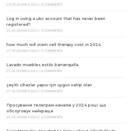
29. DEZEMBER 2024
/
0 COMMENTS
Log in using a ubc account that has never been
registered?
28. DEZEMBER 2024
/
0 COMMENTS
how much will stem cell therapy cost in 2024
27. DEZEMBER 2024
/
0 COMMENTS
Lavado muebles estilo barranquilla
27. DEZEMBER 2024
/
0 COMMENTS
çeşitli cihazlar yapısı için uygun sahip olan
27. DEZEMBER 2024
/
0 COMMENTS
Просування телеграм-каналів у 2024 році: що
обслуговує найкраще
26. DEZEMBER 2024
/
0 COMMENTS
Everything You Needed to Know about ADHD Study