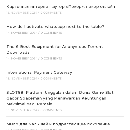
Карточная интернет шутер «Покер». покер онлайн
15. NOVEMBER 2024
/
0 COMMENTS
How do I activate whatsapp next to the table?
14. NOVEMBER 2024
/
0 COMMENTS
The 6 Best Equipment for Anonymous Torrent
Downloads
14. NOVEMBER 2024
/
0 COMMENTS
International Payment Gateway
13. NOVEMBER 2024
/
0 COMMENTS
SLOT88: Platform Unggulan dalam Dunia Game Slot
Gacor Spaceman yang Menawarkan Keuntungan
Maksimal bagi Pemain
13. NOVEMBER 2024
/
0 COMMENTS
Мыло для малышей и подрастающее поколение