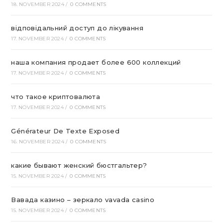
18. NOVEMBER 2024
/
0 COMMENTS
відповідальний доступ до лікування
17. NOVEMBER 2024
/
0 COMMENTS
наша компания продает более 600 коллекций
17. NOVEMBER 2024
/
0 COMMENTS
что такое криптовалюта
17. NOVEMBER 2024
/
0 COMMENTS
Générateur De Texte Exposed
16. NOVEMBER 2024
/
0 COMMENTS
какие бывают женский бюстгальтер?
15. NOVEMBER 2024
/
0 COMMENTS
Вавада казино – зеркало vavada casino
15. NOVEMBER 2024
/
0 COMMENTS