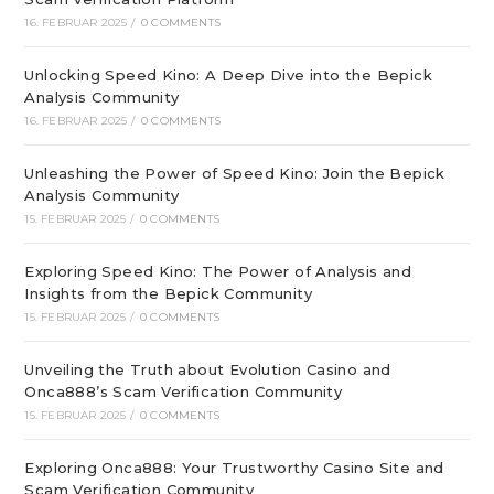
16. FEBRUAR 2025
/
0 COMMENTS
Unlocking Speed Kino: A Deep Dive into the Bepick
Analysis Community
16. FEBRUAR 2025
/
0 COMMENTS
Unleashing the Power of Speed Kino: Join the Bepick
Analysis Community
15. FEBRUAR 2025
/
0 COMMENTS
Exploring Speed Kino: The Power of Analysis and
Insights from the Bepick Community
15. FEBRUAR 2025
/
0 COMMENTS
Unveiling the Truth about Evolution Casino and
Onca888’s Scam Verification Community
15. FEBRUAR 2025
/
0 COMMENTS
Exploring Onca888: Your Trustworthy Casino Site and
Scam Verification Community