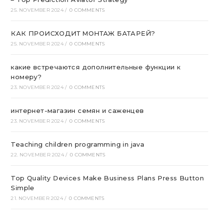
25. NOVEMBER 2024
/
0 COMMENTS
КАК ПРОИСХОДИТ МОНТАЖ БАТАРЕЙ?
25. NOVEMBER 2024
/
0 COMMENTS
какие встречаются дополнительные функции к
номеру?
23. NOVEMBER 2024
/
0 COMMENTS
интернет-магазин семян и саженцев
23. NOVEMBER 2024
/
0 COMMENTS
Teaching children programming in java
22. NOVEMBER 2024
/
0 COMMENTS
Top Quality Devices Make Business Plans Press Button
Simple
21. NOVEMBER 2024
/
0 COMMENTS