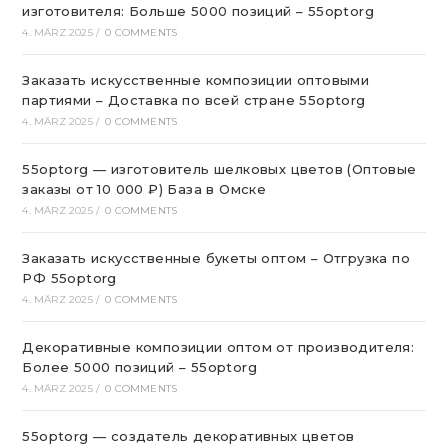
изготовителя: Больше 5000 позиций – 55optorg
4. MÄRZ 2025
/
0 COMMENTS
Заказать искусственные композиции оптовыми
партиями – Доставка по всей стране 55optorg
4. MÄRZ 2025
/
0 COMMENTS
55optorg — изготовитель шелковых цветов (Оптовые
заказы от 10 000 ₽) База в Омске
4. MÄRZ 2025
/
0 COMMENTS
Заказать искусственные букеты оптом – Отгрузка по
РФ 55optorg
4. MÄRZ 2025
/
0 COMMENTS
Декоративные композиции оптом от производителя:
Более 5000 позиций – 55optorg
4. MÄRZ 2025
/
0 COMMENTS
55optorg — создатель декоративных цветов