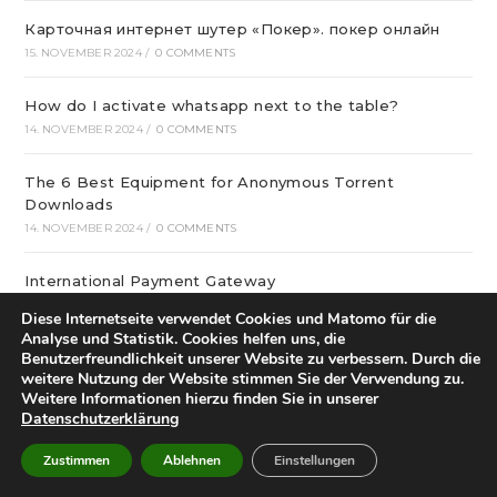
Карточная интернет шутер «Покер». покер онлайн
15. NOVEMBER 2024
/
0 COMMENTS
How do I activate whatsapp next to the table?
14. NOVEMBER 2024
/
0 COMMENTS
The 6 Best Equipment for Anonymous Torrent
Downloads
14. NOVEMBER 2024
/
0 COMMENTS
International Payment Gateway
13. NOVEMBER 2024
/
0 COMMENTS
Diese Internetseite verwendet Cookies und Matomo für die
Analyse und Statistik. Cookies helfen uns, die
Benutzerfreundlichkeit unserer Website zu verbessern. Durch die
SLOT88: Platform Unggulan dalam Dunia Game Slot
weitere Nutzung der Website stimmen Sie der Verwendung zu.
Gacor Spaceman yang Menawarkan Keuntungan
Weitere Informationen hierzu finden Sie in unserer
Maksimal bagi Pemain
Datenschutzerklärung
13. NOVEMBER 2024
/
0 COMMENTS
Zustimmen
Ablehnen
Einstellungen
Мыло для малышей и подрастающее поколение