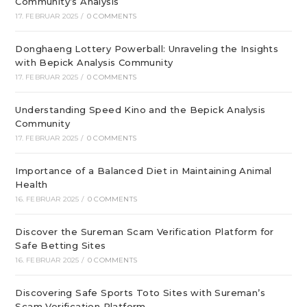
Community’s Analysis
17. FEBRUAR 2025
/
0 COMMENTS
Donghaeng Lottery Powerball: Unraveling the Insights
with Bepick Analysis Community
17. FEBRUAR 2025
/
0 COMMENTS
Understanding Speed Kino and the Bepick Analysis
Community
17. FEBRUAR 2025
/
0 COMMENTS
Importance of a Balanced Diet in Maintaining Animal
Health
16. FEBRUAR 2025
/
0 COMMENTS
Discover the Sureman Scam Verification Platform for
Safe Betting Sites
16. FEBRUAR 2025
/
0 COMMENTS
Discovering Safe Sports Toto Sites with Sureman’s
Scam Verification Platform