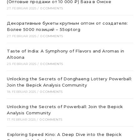
(Оптовые продажи от 10 000 ₽) База в Омске
27. FEBRUAR 2025
/
0 COMMENTS
Декоративные букеты крупным оптом от создателя:
Более 5000 позиций – 55optorg
27. FEBRUAR 2025
/
0 COMMENTS
Taste of India: A Symphony of Flavors and Aromas in
Altoona
23. FEBRUAR 2025
/
0 COMMENTS
Unlocking the Secrets of Donghaeng Lottery Powerball:
Join the Bepick Analysis Community
18. FEBRUAR 2025
/
0 COMMENTS
Unlocking the Secrets of Powerball: Join the Bepick
Analysis Community
17. FEBRUAR 2025
/
0 COMMENTS
Exploring Speed Kino: A Deep Dive into the Bepick