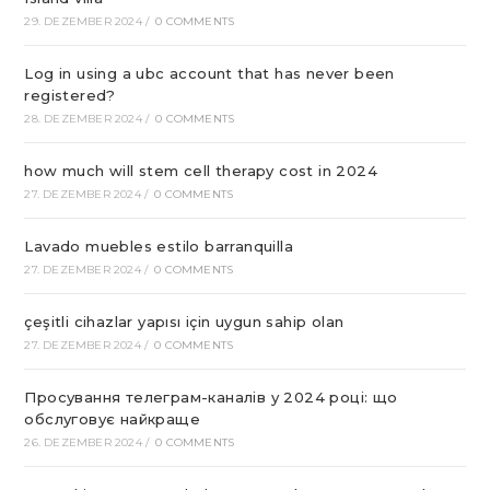
29. DEZEMBER 2024
/
0 COMMENTS
Log in using a ubc account that has never been
registered?
28. DEZEMBER 2024
/
0 COMMENTS
how much will stem cell therapy cost in 2024
27. DEZEMBER 2024
/
0 COMMENTS
Lavado muebles estilo barranquilla
27. DEZEMBER 2024
/
0 COMMENTS
çeşitli cihazlar yapısı için uygun sahip olan
27. DEZEMBER 2024
/
0 COMMENTS
Просування телеграм-каналів у 2024 році: що
обслуговує найкраще
26. DEZEMBER 2024
/
0 COMMENTS