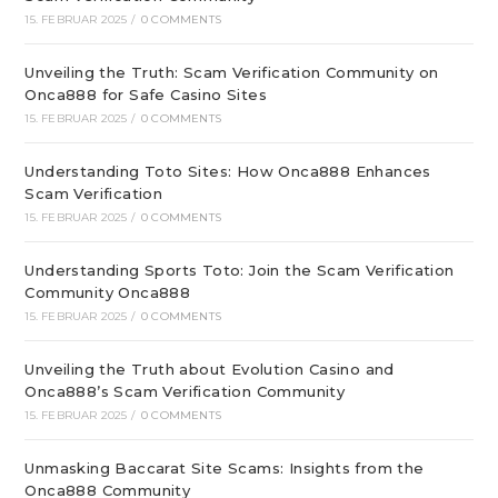
15. FEBRUAR 2025
/
0 COMMENTS
Unveiling the Truth: Scam Verification Community on
Onca888 for Safe Casino Sites
15. FEBRUAR 2025
/
0 COMMENTS
Understanding Toto Sites: How Onca888 Enhances
Scam Verification
15. FEBRUAR 2025
/
0 COMMENTS
Understanding Sports Toto: Join the Scam Verification
Community Onca888
15. FEBRUAR 2025
/
0 COMMENTS
Unveiling the Truth about Evolution Casino and
Onca888’s Scam Verification Community
15. FEBRUAR 2025
/
0 COMMENTS
Unmasking Baccarat Site Scams: Insights from the
Onca888 Community