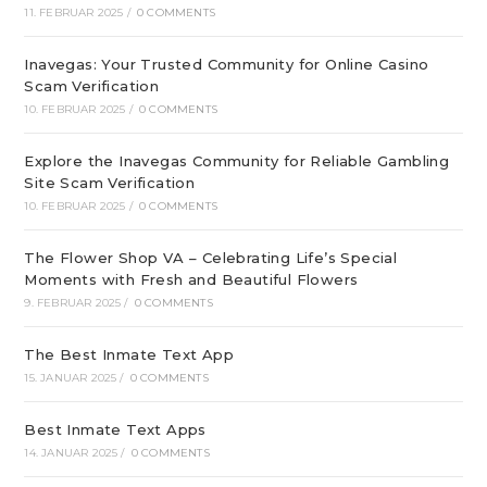
11. FEBRUAR 2025
/
0 COMMENTS
Inavegas: Your Trusted Community for Online Casino
Scam Verification
10. FEBRUAR 2025
/
0 COMMENTS
Explore the Inavegas Community for Reliable Gambling
Site Scam Verification
10. FEBRUAR 2025
/
0 COMMENTS
The Flower Shop VA – Celebrating Life’s Special
Moments with Fresh and Beautiful Flowers
9. FEBRUAR 2025
/
0 COMMENTS
The Best Inmate Text App
15. JANUAR 2025
/
0 COMMENTS
Best Inmate Text Apps
14. JANUAR 2025
/
0 COMMENTS