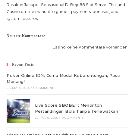
Rasakan Jackpot Sensasional Di Bejo88 Slot Server Thailand
Casino on-line manual to games, payments, bonuses, and
system features
Neueste Kommentare
Es sind keine Kommentare vorhanden.
Recent Posts
Poker Online IDN: Cuma Modal Keberuntungan, Pasti
Menang!
28. MÄRZ 2025
/
0 COMMENTS
Live Score SBOBET: Menonton
Pertandingan Bola Tanpa Terlewatkan
22. MÄRZ 2025
/
0 COMMENTS
Discover Online Betting with the Trusted Scam