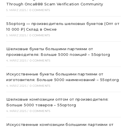
Through Onca888 Scam Verification Community
5. MÄRZ 2025
/
0 COMMENTS
55optorg — производитель шелковых букетов (Опт от
10 000 ₽) Склад в Омске
5. MÄRZ 2025
/
0 COMMENTS
Шелковые букеты большими партиями от
производителя: Больше 5000 позиций – 55optorg
4. MÄRZ 2025
/
0 COMMENTS
Искусственные букеты большими партиями от
изготовителя: Больше 5000 наименований – 55optorg
4. MÄRZ 2025
/
0 COMMENTS
Шелковые композиции оптом от производителя:
Больше 5000 товаров – 55optorg
4. MÄRZ 2025
/
0 COMMENTS
Искусственные композиции большими партиями от