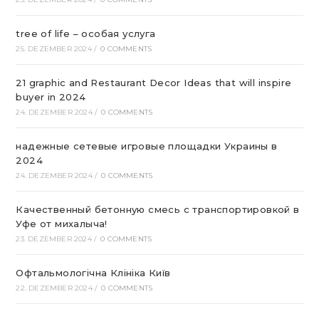
tree of life – особая услуга
25. DEZEMBER 2024
/
0 COMMENTS
21 graphic and Restaurant Decor Ideas that will inspire
buyer in 2024
24. DEZEMBER 2024
/
0 COMMENTS
надежные сетевые игровые площадки Украины в
2024
24. DEZEMBER 2024
/
0 COMMENTS
Качественный бетонную смесь с транспортировкой в
Уфе от михалыча!
23. DEZEMBER 2024
/
0 COMMENTS
Офтальмологічна Клініка Київ
22. DEZEMBER 2024
/
0 COMMENTS