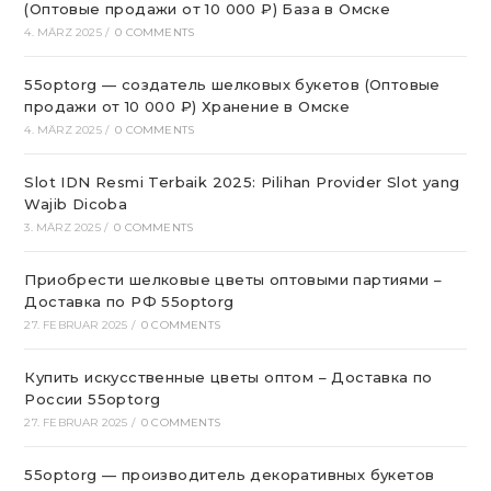
(Оптовые продажи от 10 000 ₽) База в Омске
4. MÄRZ 2025
/
0 COMMENTS
55optorg — создатель шелковых букетов (Оптовые
продажи от 10 000 ₽) Хранение в Омске
4. MÄRZ 2025
/
0 COMMENTS
Slot IDN Resmi Terbaik 2025: Pilihan Provider Slot yang
Wajib Dicoba
3. MÄRZ 2025
/
0 COMMENTS
Приобрести шелковые цветы оптовыми партиями –
Доставка по РФ 55optorg
27. FEBRUAR 2025
/
0 COMMENTS
Купить искусственные цветы оптом – Доставка по
России 55optorg
27. FEBRUAR 2025
/
0 COMMENTS
55optorg — производитель декоративных букетов