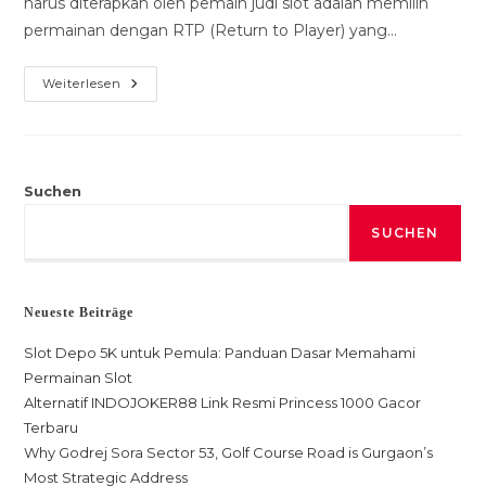
harus diterapkan oleh pemain judi slot adalah memilih
permainan dengan RTP (Return to Player) yang…
Strategi
Weiterlesen
Cerdas
Menggunakan
RTP
Live
Slot
Untuk
Menang
Suchen
Lebih
Banyak
SUCHEN
Di
Slot
Pragmatic
Play
Neueste Beiträge
Slot Depo 5K untuk Pemula: Panduan Dasar Memahami
Permainan Slot
Alternatif INDOJOKER88 Link Resmi Princess 1000 Gacor
Terbaru
Why Godrej Sora Sector 53, Golf Course Road is Gurgaon’s
Most Strategic Address