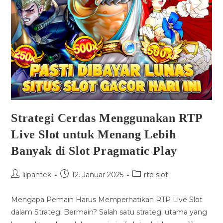
Strategi Cerdas Menggunakan RTP
Live Slot untuk Menang Lebih
Banyak di Slot Pragmatic Play
Beitrags-
Beitrag
Beitrags-
lilpantek
12. Januar 2025
rtp slot
Autor:
veröffentlicht:
Kategorie:
Mengapa Pemain Harus Memperhatikan RTP Live Slot
dalam Strategi Bermain? Salah satu strategi utama yang