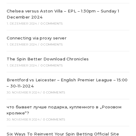
Chelsea versus Aston Villa – EPL – 1:30pm – Sunday 1
December 2024
1. DEZEMBER 2024
/
0 COMMENTS
Connecting via proxy server
1. DEZEMBER 2024
/
0 COMMENTS
The Spin Better Download Chronicles
1. DEZEMBER 2024
/
0 COMMENTS
Brentford vs Leicester – English Premier League – 15:00
– 30-11-2024
30. NOVEMBER 2024
/
0 COMMENTS
что бывает лучше подарка, купленного в „Розовом
кролике“?
30. NOVEMBER 2024
/
0 COMMENTS
Six Ways To Reinvent Your Spin Betting Official Site