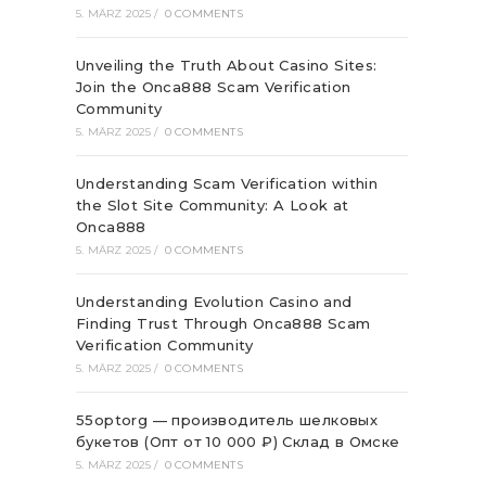
5. MÄRZ 2025
/
0 COMMENTS
Unveiling the Truth About Casino Sites:
Join the Onca888 Scam Verification
Community
5. MÄRZ 2025
/
0 COMMENTS
Understanding Scam Verification within
the Slot Site Community: A Look at
Onca888
5. MÄRZ 2025
/
0 COMMENTS
Understanding Evolution Casino and
Finding Trust Through Onca888 Scam
Verification Community
5. MÄRZ 2025
/
0 COMMENTS
55optorg — производитель шелковых
букетов (Опт от 10 000 ₽) Склад в Омске
5. MÄRZ 2025
/
0 COMMENTS