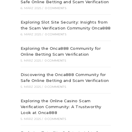
Safe Online Betting and Scam Verification
6. MÄRZ 2025
/
0 COMMENTS
Exploring Slot Site Security: Insights from
the Scam Verification Community Onca888
6. MÄRZ 2025
/
0 COMMENTS
Exploring the Onca888 Community for
Online Betting Scam Verification
5. MÄRZ 2025
/
0 COMMENTS
Discovering the Onca888 Community for
Safe Online Betting and Scam Verification
5. MÄRZ 2025
/
0 COMMENTS
Exploring the Online Casino Scam
Verification Community: A Trustworthy
Look at Onca888
5. MÄRZ 2025
/
0 COMMENTS