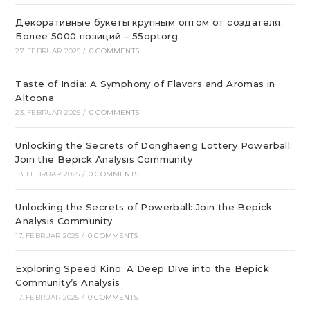
Декоративные букеты крупным оптом от создателя:
Более 5000 позиций – 55optorg
27. FEBRUAR 2025
/
0 COMMENTS
Taste of India: A Symphony of Flavors and Aromas in
Altoona
23. FEBRUAR 2025
/
0 COMMENTS
Unlocking the Secrets of Donghaeng Lottery Powerball:
Join the Bepick Analysis Community
18. FEBRUAR 2025
/
0 COMMENTS
Unlocking the Secrets of Powerball: Join the Bepick
Analysis Community
17. FEBRUAR 2025
/
0 COMMENTS
Exploring Speed Kino: A Deep Dive into the Bepick
Community’s Analysis
17. FEBRUAR 2025
/
0 COMMENTS