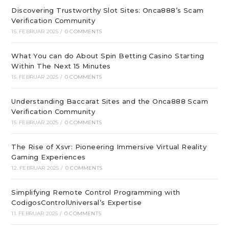
Discovering Trustworthy Slot Sites: Onca888’s Scam
Verification Community
15. FEBRUAR 2025
/
0 COMMENTS
What You can do About Spin Betting Casino Starting
Within The Next 15 Minutes
15. FEBRUAR 2025
/
0 COMMENTS
Understanding Baccarat Sites and the Onca888 Scam
Verification Community
15. FEBRUAR 2025
/
0 COMMENTS
The Rise of Xsvr: Pioneering Immersive Virtual Reality
Gaming Experiences
12. FEBRUAR 2025
/
0 COMMENTS
Simplifying Remote Control Programming with
CodigosControlUniversal’s Expertise
11. FEBRUAR 2025
/
0 COMMENTS