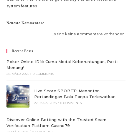
system features
Neueste Kommentare
Es sind keine Kommentare vorhanden.
Recent Posts
Poker Online IDN: Cuma Modal Keberuntungan, Pasti
Menang!
28. MÄRZ 2025
/
0 COMMENTS
Live Score SBOBET: Menonton
Pertandingan Bola Tanpa Terlewatkan
22. MÄRZ 2025
/
0 COMMENTS
Discover Online Betting with the Trusted Scam
Verification Platform Casino79
18. MÄRZ 2025
/
0 COMMENTS