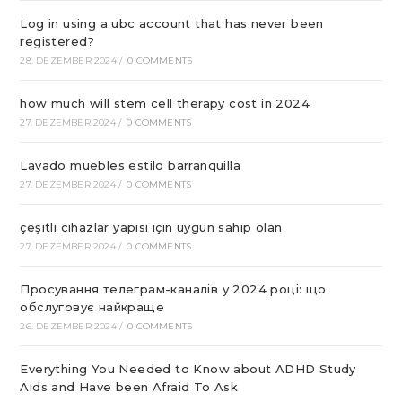
Log in using a ubc account that has never been
registered?
28. DEZEMBER 2024
/
0 COMMENTS
how much will stem cell therapy cost in 2024
27. DEZEMBER 2024
/
0 COMMENTS
Lavado muebles estilo barranquilla
27. DEZEMBER 2024
/
0 COMMENTS
çeşitli cihazlar yapısı için uygun sahip olan
27. DEZEMBER 2024
/
0 COMMENTS
Просування телеграм-каналів у 2024 році: що
обслуговує найкраще
26. DEZEMBER 2024
/
0 COMMENTS
Everything You Needed to Know about ADHD Study
Aids and Have been Afraid To Ask