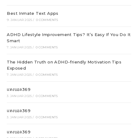
Best Inmate Text Apps
9. JANUAR 2025
/
0 COMMENTS
ADHD Lifestyle Improvement Tips? It’s Easy If You Do It
Smart
7. JANUAR 2025
/
0 COMMENTS
The Hidden Truth on ADHD-friendly Motivation Tips
Exposed
7. JANUAR 2025
/
0 COMMENTS
แทงบอล369
3. JANUAR 2025
/
0 COMMENTS
แทงบอล369
3. JANUAR 2025
/
0 COMMENTS
แทงบอล369