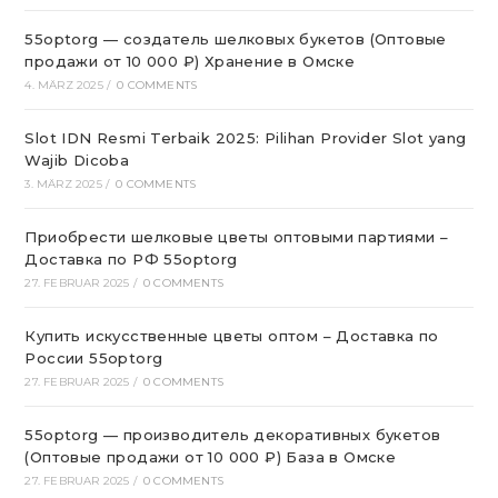
55optorg — создатель шелковых букетов (Оптовые
продажи от 10 000 ₽) Хранение в Омске
4. MÄRZ 2025
/
0 COMMENTS
Slot IDN Resmi Terbaik 2025: Pilihan Provider Slot yang
Wajib Dicoba
3. MÄRZ 2025
/
0 COMMENTS
Приобрести шелковые цветы оптовыми партиями –
Доставка по РФ 55optorg
27. FEBRUAR 2025
/
0 COMMENTS
Купить искусственные цветы оптом – Доставка по
России 55optorg
27. FEBRUAR 2025
/
0 COMMENTS
55optorg — производитель декоративных букетов
(Оптовые продажи от 10 000 ₽) База в Омске
27. FEBRUAR 2025
/
0 COMMENTS