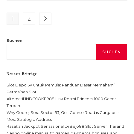
Wisconsin:
Makanan
Kenyamanan
Lezat
1
2
Gehe zur nächsten Seite
Yang
Perlu
Anda
Coba
Suchen
SUCHEN
Neueste Beiträge
Slot Depo 5K untuk Pemula: Panduan Dasar Memahami
Permainan Slot
Alternatif INDOJOKER88 Link Resmi Princess 1000 Gacor
Terbaru
Why Godrej Sora Sector 53, Golf Course Road is Gurgaon’s
Most Strategic Address
Rasakan Jackpot Sensasional Di Bejo88 Slot Server Thailand
Casino on-line manual to games, payments, bonuses, and