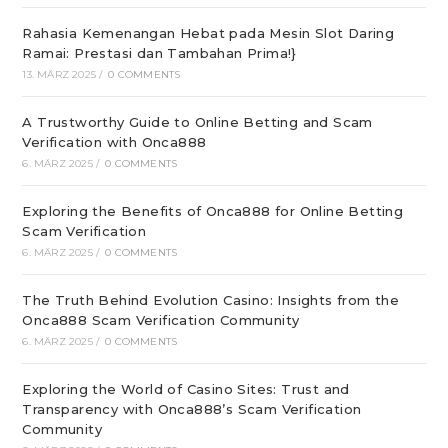
Rahasia Kemenangan Hebat pada Mesin Slot Daring
Ramai: Prestasi dan Tambahan Prima!}
13. MÄRZ 2025
/
0 COMMENTS
A Trustworthy Guide to Online Betting and Scam
Verification with Onca888
6. MÄRZ 2025
/
0 COMMENTS
Exploring the Benefits of Onca888 for Online Betting
Scam Verification
6. MÄRZ 2025
/
0 COMMENTS
The Truth Behind Evolution Casino: Insights from the
Onca888 Scam Verification Community
6. MÄRZ 2025
/
0 COMMENTS
Exploring the World of Casino Sites: Trust and
Transparency with Onca888’s Scam Verification
Community