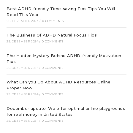
Best ADHD-friendly Time-saving Tips Tips You Will
Read This Year
26. DEZEMBER 2024
/
0 COMMENTS
The Business Of ADHD Natural Focus Tips
25. DEZEMBER 2024
/
0 COMMENTS
The Hidden Mystery Behind ADHD-friendly Motivation
Tips
25. DEZEMBER 2024
/
0 COMMENTS
What Can you Do About ADHD Resources Online
Proper Now
25. DEZEMBER 2024
/
0 COMMENTS
December update: We offer optimal online playgrounds
for real money in United States
25. DEZEMBER 2024
/
0 COMMENTS