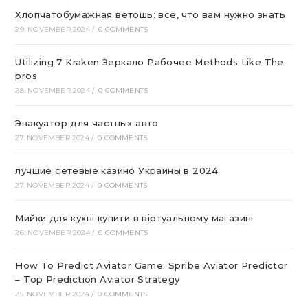
Хлопчатобумажная ветошь: все, что вам нужно знать
29. NOVEMBER 2024
/
0 COMMENTS
Utilizing 7 Kraken Зеркало Рабочее Methods Like The
pros
28. NOVEMBER 2024
/
0 COMMENTS
Эвакуатор для частных авто
27. NOVEMBER 2024
/
0 COMMENTS
лучшие сетевые казино Украины в 2024
27. NOVEMBER 2024
/
0 COMMENTS
Мийки для кухні купити в віртуальному магазині
26. NOVEMBER 2024
/
0 COMMENTS
How To Predict Aviator Game: Spribe Aviator Predictor
– Top Prediction Aviator Strategy
25. NOVEMBER 2024
/
0 COMMENTS