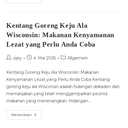
Rekrutmen
2025:
Sertifikasi
Digital
Jadi
Syarat
Kentang Goreng Keju Ala
Wajib?
Wisconsin: Makanan Kenyamanan
Lezat yang Perlu Anda Coba
Beitrags-
Beitrag
Beitrags-
vijey
4. Mai 2025
Allgemein
Autor:
veröffentlicht:
Kategorie:
Kentang Goreng Keju Ala Wisconsin: Makanan
Kenyamanan Lezat yang Perlu Anda Coba Kentang
goreng keju ala Wisconsin adalah hidangan dekaden dan
memanjakan yang telah menggemparkan pecinta
makanan yang menenangkan. Hidangan…
Kentang
Weiterlesen
Goreng
Keju
Ala