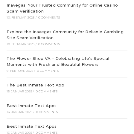
Inavegas: Your Trusted Community for Online Casino
Scam Verification
10. FEBRUAR 2025
/
0 COMMENTS
Explore the Inavegas Community for Reliable Gambling
Site Scam Verification
10. FEBRUAR 2025
/
0 COMMENTS
The Flower Shop VA – Celebrating Life’s Special
Moments with Fresh and Beautiful Flowers
9. FEBRUAR 2025
/
0 COMMENTS
The Best Inmate Text App
15. JANUAR 2025
/
0 COMMENTS
Best Inmate Text Apps
14. JANUAR 2025
/
0 COMMENTS
Best Inmate Text Apps
13. JANUAR 2025
/
0 COMMENTS