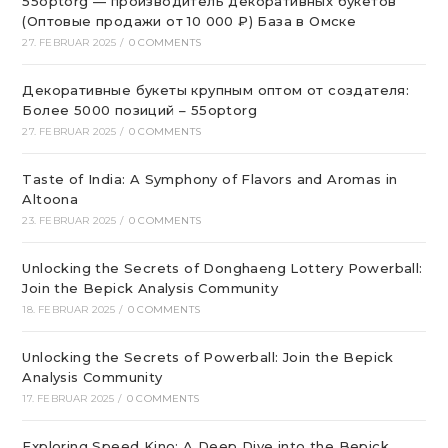
55optorg — производитель декоративных букетов
(Оптовые продажи от 10 000 ₽) База в Омске
27. FEBRUAR 2025
/
0 COMMENTS
Декоративные букеты крупным оптом от создателя:
Более 5000 позиций – 55optorg
27. FEBRUAR 2025
/
0 COMMENTS
Taste of India: A Symphony of Flavors and Aromas in
Altoona
23. FEBRUAR 2025
/
0 COMMENTS
Unlocking the Secrets of Donghaeng Lottery Powerball:
Join the Bepick Analysis Community
18. FEBRUAR 2025
/
0 COMMENTS
Unlocking the Secrets of Powerball: Join the Bepick
Analysis Community
17. FEBRUAR 2025
/
0 COMMENTS
Exploring Speed Kino: A Deep Dive into the Bepick