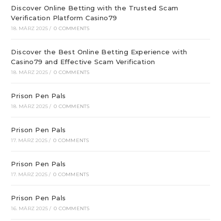
Discover Online Betting with the Trusted Scam
Verification Platform Casino79
18. MÄRZ 2025
/
0 COMMENTS
Discover the Best Online Betting Experience with
Casino79 and Effective Scam Verification
18. MÄRZ 2025
/
0 COMMENTS
Prison Pen Pals
18. MÄRZ 2025
/
0 COMMENTS
Prison Pen Pals
17. MÄRZ 2025
/
0 COMMENTS
Prison Pen Pals
17. MÄRZ 2025
/
0 COMMENTS
Prison Pen Pals
16. MÄRZ 2025
/
0 COMMENTS