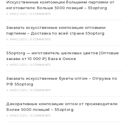
Искусственные композиции большими партиями от
изготовителя: Больше 5000 позиций – 55optorg
4. MÄRZ 2025
/
0 COMMENTS
Заказать искусственные композиции оптовыми
партиями – Доставка по всей стране 55optorg
4. MÄRZ 2025
/
0 COMMENTS
55optorg — изготовитель шелковых цветов (Оптовые
заказы от 10 000 ₽) База в Омске
4. MÄRZ 2025
/
0 COMMENTS
Заказать искусственные букеты оптом – Отгрузка по
РФ 55optorg
4. MÄRZ 2025
/
0 COMMENTS
Декоративные композиции оптом от производителя:
Более 5000 позиций – 55optorg
4. MÄRZ 2025
/
0 COMMENTS