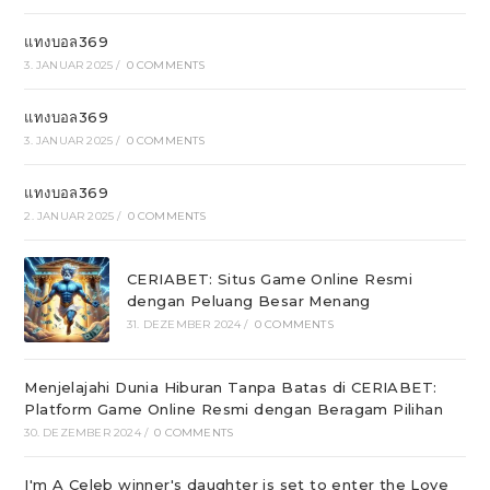
แทงบอล369
3. JANUAR 2025
/
0 COMMENTS
แทงบอล369
3. JANUAR 2025
/
0 COMMENTS
แทงบอล369
2. JANUAR 2025
/
0 COMMENTS
CERIABET: Situs Game Online Resmi
dengan Peluang Besar Menang
31. DEZEMBER 2024
/
0 COMMENTS
Menjelajahi Dunia Hiburan Tanpa Batas di CERIABET:
Platform Game Online Resmi dengan Beragam Pilihan
30. DEZEMBER 2024
/
0 COMMENTS
I'm A Celeb winner's daughter is set to enter the Love