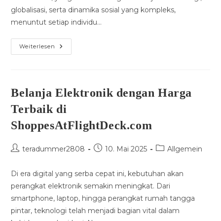
globalisasi, serta dinamika sosial yang kompleks,
menuntut setiap individu…
Spirit
Weiterlesen
Of
Change:
Menjadi
Agen
Perubahan
Di
Belanja Elektronik dengan Harga
Era
Modern
Terbaik di
ShoppesAtFlightDeck.com
Beitrags-
Beitrag
Beitrags-
teradummer2808
10. Mai 2025
Allgemein
Autor:
veröffentlicht:
Kategorie:
Di era digital yang serba cepat ini, kebutuhan akan
perangkat elektronik semakin meningkat. Dari
smartphone, laptop, hingga perangkat rumah tangga
pintar, teknologi telah menjadi bagian vital dalam