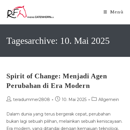
Zum
Inhalt
Menü
springen
Tagesarchive: 10. Mai 2025
Spirit of Change: Menjadi Agen
Perubahan di Era Modern
Beitrags-
Beitrag
Beitrags-
teradummer2808
10. Mai 2025
Allgemein
Autor:
veröffentlicht:
Kategorie:
Dalam dunia yang terus bergerak cepat, perubahan
bukan lagi sebuah pilihan, melainkan sebuah keniscayaan.
Era modern, yang ditandai dengan kemajuan teknologi,