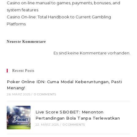
Casino on-line manual to games, payments, bonuses, and
system features
Casino On-line: Total Handbook to Current Gambling
Platforms
Neueste Kommentare
Es sind keine Kommentare vorhanden.
Recent Posts
Poker Online IDN: Cuma Modal Keberuntungan, Pasti
Menang!
28. MÄRZ 2025
/
0 COMMENTS
Live Score SBOBET: Menonton
Pertandingan Bola Tanpa Terlewatkan
22. MÄRZ 2025
/
0 COMMENTS