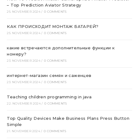
– Top Prediction Aviator Strategy
25. NOVEMBER 2024
/
0 COMMENTS
КАК ПРОИСХОДИТ МОНТАЖ БАТАРЕЙ?
25. NOVEMBER 2024
/
0 COMMENTS
какие встречаются дополнительные функции к
номеру?
23. NOVEMBER 2024
/
0 COMMENTS
интернет-магазин семян и саженцев
23. NOVEMBER 2024
/
0 COMMENTS
Teaching children programming in java
22. NOVEMBER 2024
/
0 COMMENTS
Top Quality Devices Make Business Plans Press Button
Simple
21. NOVEMBER 2024
/
0 COMMENTS