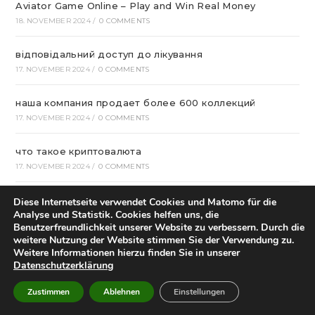
Aviator Game Online – Play and Win Real Money
18. NOVEMBER 2024
/
0 COMMENTS
відповідальний доступ до лікування
17. NOVEMBER 2024
/
0 COMMENTS
наша компания продает более 600 коллекций
17. NOVEMBER 2024
/
0 COMMENTS
что такое криптовалюта
17. NOVEMBER 2024
/
0 COMMENTS
Générateur De Texte Exposed
Diese Internetseite verwendet Cookies und Matomo für die
Analyse und Statistik. Cookies helfen uns, die
16. NOVEMBER 2024
/
0 COMMENTS
Benutzerfreundlichkeit unserer Website zu verbessern. Durch die
weitere Nutzung der Website stimmen Sie der Verwendung zu.
какие бывают женский бюстгальтер?
Weitere Informationen hierzu finden Sie in unserer
15. NOVEMBER 2024
/
0 COMMENTS
Datenschutzerklärung
Zustimmen
Ablehnen
Einstellungen
Вавада казино – зеркало vavada casino
15. NOVEMBER 2024
/
0 COMMENTS