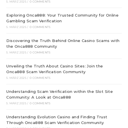
5. MÄRZ 2025
/
0 COMMENTS
Exploring Onca888: Your Trusted Community for Online
Gambling Scam Verification
5. MÄRZ 2025
/
0 COMMENTS
Discovering the Truth Behind Online Casino Scams with
the Onca888 Community
5. MÄRZ 2025
/
0 COMMENTS
Unveiling the Truth About Casino Sites: Join the
Onca888 Scam Verification Community
5. MÄRZ 2025
/
0 COMMENTS
Understanding Scam Verification within the Slot Site
Community: A Look at Onca888
5. MÄRZ 2025
/
0 COMMENTS
Understanding Evolution Casino and Finding Trust
Through Onca888 Scam Verification Community