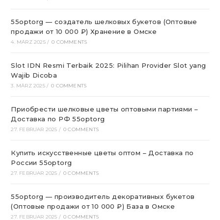
55optorg — создатель шелковых букетов (Оптовые
продажи от 10 000 ₽) Хранение в Омске
4. MÄRZ 2025
/
0 COMMENTS
Slot IDN Resmi Terbaik 2025: Pilihan Provider Slot yang
Wajib Dicoba
3. MÄRZ 2025
/
0 COMMENTS
Приобрести шелковые цветы оптовыми партиями –
Доставка по РФ 55optorg
27. FEBRUAR 2025
/
0 COMMENTS
Купить искусственные цветы оптом – Доставка по
России 55optorg
27. FEBRUAR 2025
/
0 COMMENTS
55optorg — производитель декоративных букетов
(Оптовые продажи от 10 000 ₽) База в Омске
27. FEBRUAR 2025
/
0 COMMENTS