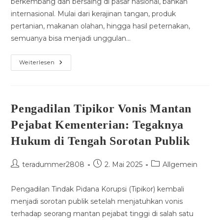
berkembang dan bersaing di pasar nasional, bahkan
internasional. Mulai dari kerajinan tangan, produk
pertanian, makanan olahan, hingga hasil peternakan,
semuanya bisa menjadi unggulan…
Kiat
Weiterlesen
Sukses
Branding
Produk
Lokal
Desa
Agar
Pengadilan Tipikor Vonis Mantan
Mampu
Bersaing
Pejabat Kementerian: Tegaknya
Di
Pasar
Nasional
Hukum di Tengah Sorotan Publik
Beitrags-
Beitrag
Beitrags-
teradummer2808
2. Mai 2025
Allgemein
Autor:
veröffentlicht:
Kategorie:
Pengadilan Tindak Pidana Korupsi (Tipikor) kembali
menjadi sorotan publik setelah menjatuhkan vonis
terhadap seorang mantan pejabat tinggi di salah satu