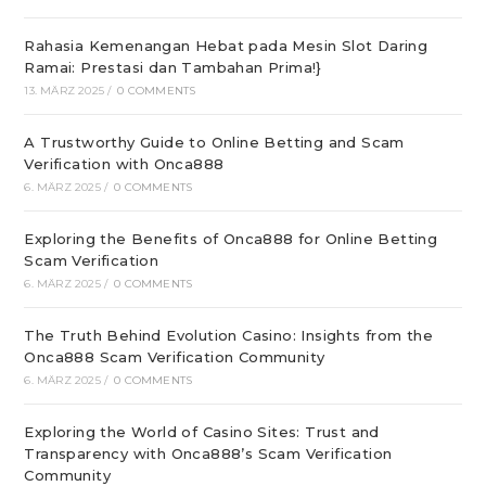
Rahasia Kemenangan Hebat pada Mesin Slot Daring
Ramai: Prestasi dan Tambahan Prima!}
13. MÄRZ 2025
/
0 COMMENTS
A Trustworthy Guide to Online Betting and Scam
Verification with Onca888
6. MÄRZ 2025
/
0 COMMENTS
Exploring the Benefits of Onca888 for Online Betting
Scam Verification
6. MÄRZ 2025
/
0 COMMENTS
The Truth Behind Evolution Casino: Insights from the
Onca888 Scam Verification Community
6. MÄRZ 2025
/
0 COMMENTS
Exploring the World of Casino Sites: Trust and
Transparency with Onca888’s Scam Verification
Community