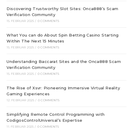
Discovering Trustworthy Slot Sites: Onca888’s Scam
Verification Community
15. FEBRUAR 2025
/
0 COMMENTS
What You can do About Spin Betting Casino Starting
Within The Next 15 Minutes
15. FEBRUAR 2025
/
0 COMMENTS
Understanding Baccarat Sites and the Onca888 Scam
Verification Community
15. FEBRUAR 2025
/
0 COMMENTS
The Rise of Xsvr: Pioneering Immersive Virtual Reality
Gaming Experiences
12. FEBRUAR 2025
/
0 COMMENTS
Simplifying Remote Control Programming with
CodigosControlUniversal’s Expertise
11. FEBRUAR 2025
/
0 COMMENTS