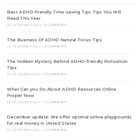
Best ADHD-friendly Time-saving Tips Tips You Will
Read This Year
26. DEZEMBER 2024
/
0 COMMENTS
The Business Of ADHD Natural Focus Tips
25. DEZEMBER 2024
/
0 COMMENTS
The Hidden Mystery Behind ADHD-friendly Motivation
Tips
25. DEZEMBER 2024
/
0 COMMENTS
What Can you Do About ADHD Resources Online
Proper Now
25. DEZEMBER 2024
/
0 COMMENTS
December update: We offer optimal online playgrounds
for real money in United States
25. DEZEMBER 2024
/
0 COMMENTS