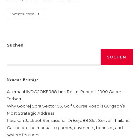
Main
Weiterlesen
Slot
Dengan
Modal
100
Rupiah
Di
Slot777,
Suchen
Coba
Peruntunganmu
SUCHEN
Di
MEDUSA88
Neueste Beiträge
Alternatif INDOJOKER88 Link Resmi Princess 1000 Gacor
Terbaru
Why Godrej Sora Sector 53, Golf Course Road is Gurgaon’s
Most Strategic Address
Rasakan Jackpot Sensasional Di Bejo88 Slot Server Thailand
Casino on-line manual to games, payments, bonuses, and
system features