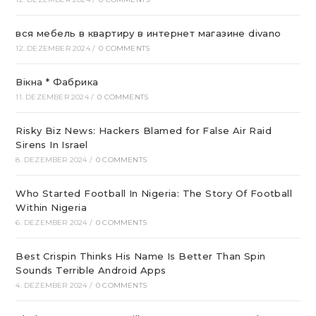
вся мебель в квартиру в интернет магазине divano
12. DEZEMBER 2024
/
0 COMMENTS
Вікна * Фабрика
11. DEZEMBER 2024
/
0 COMMENTS
Risky Biz News: Hackers Blamed for False Air Raid
Sirens In Israel
8. DEZEMBER 2024
/
0 COMMENTS
Who Started Football In Nigeria: The Story Of Football
Within Nigeria
6. DEZEMBER 2024
/
0 COMMENTS
Best Crispin Thinks His Name Is Better Than Spin
Sounds Terrible Android Apps
4. DEZEMBER 2024
/
0 COMMENTS